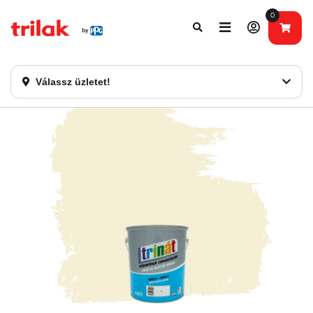
0
Fontos tájékoztatás!
Webshopunk hamarosan bezárásra kerül. Kérjük, új
rendelést már ne adjon le. Köszönjük eddigi bizalmát!
Válassz üzletet!