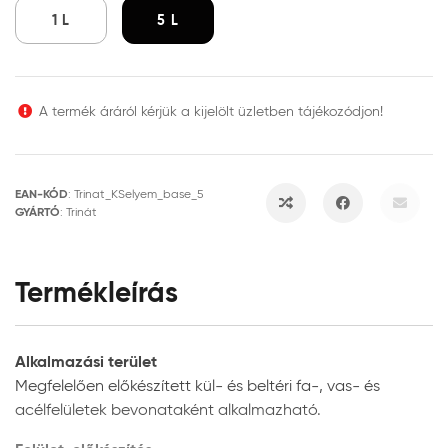
1 L
5 L
A termék áráról kérjük a kijelölt üzletben tájékozódjon!
EAN-KÓD
:
Trinat_KSelyem_base_5
GYÁRTÓ
:
Trinát
Termékleírás
Alkalmazási terület
Megfelelően előkészített kül- és beltéri fa-, vas- és
acélfelületek bevonataként alkalmazható.