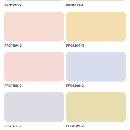
elveszítheti eredeti színét, és sárgás árnyalatot
PPG1227-2
PPG1022-1
kaphat. A sárgulás bekövetkezhet azokon a már
festett felületeken is, amelyek nem kapnak
természetes fényt.
PPG1189-2
PPG1209-3
PPG1188-2
PPG1246-2
PPG1175-2
PPG1109-2