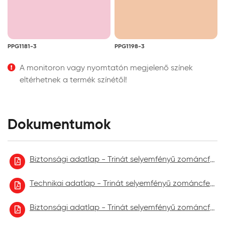
PPG1181-3
PPG1198-3
A monitoron vagy nyomtatón megjelenő színek
eltérhetnek a termék színétől!
Dokumentumok
Biztonsági adatlap - Trinát selyemfényű zománcfesték
Technikai adatlap - Trinát selyemfényű zománcfesték
Biztonsági adatlap - Trinát selyemfényű zománcfesték 2023.02.