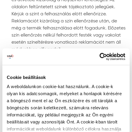
alkalmazásánál kövesse a termékismertetőben
oldalon feltűntetett színek tájékoztató jellegűek.
leírtakat.
Kérjük a színt a felhasználás elött ellenőrizze.
Reklamációt kizárólag a szín ellenőrzése után, de
Felhasználás
még a termék felhasználása elött fogadunk. Előzetes
szín ellenőrzés nélkül felhordott festék vagy vakolat
Anyagelőkészítés, hígítás:
a terméket a feldolgozás
esetén színeltérésre vonatkozó reklamációt nem áll
előtt alaposan keverje fel, illetve bizonyos
módunkban elfogadni!
időközönként festés közben is. A Trinát selyemfényű
zománcfesték felhasználásra kész állapotban kerül
Szín keresése kód szerint
forgalomba, hígítása nem szükséges. Amennyiben
mégis hígításra van szükség, ecsettel történő
RAL, NCS, és PPG Voice of Color színskálákban történő
Cookie beállítások
felhordáshoz max. 2%, préslevegős szóráshoz max.
kereséshez írja be a szín kódját a lenti mezőbe az
10% Trinát szintetikus hígítóval hígítsa. A szerszámok
alábbiak szerint:
A weboldalunkon cookie-kat használunk. A cookie-k
tisztítása és az elcseppenések eltávolítása a
- RAL kód: a RAL szó után szóközzel írjon be 4
olyan kis adatcsomagok, melyeket a honlapok kérésére
megszáradásuk előtt szintetikus hígítóval vagy
számkaraktert (pl. RAL 7001)
a böngésző ment el az Ön eszközére és ott tárolják a
lakkbenzinnel lehetséges.
- NCS kód: az S betű után szóközzel írjon be 4
böngészés során keletkezett, számukra releváns
Felhordás módja:
ecsettel, lakkhengerrel vagy
számkaraktert, kötőjelet, majd további 1 vagy 4 karaktert
információkat, így például megjegyzik az Ön egyéni
szórással. Szóráshoz a szórási paramétereket az
(pl. S 0515-Y60R).
beállításait vagy azonosítják Önt. A cookie-kban tárolt
adott géptípushoz kell beállítani. Irányadó
- PPG Voice of Color kód: PPG kezdettel, szóköz nélkül
információkat weboldalunk különböző célokra használja