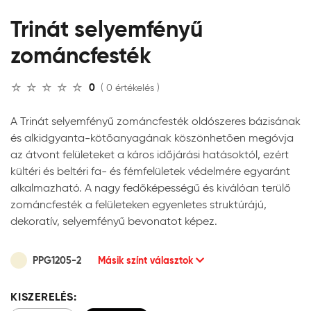
Trinát selyemfényű
zománcfesték
0
( 0 értékelés )
A Trinát selyemfényű zománcfesték oldószeres bázisának
és alkidgyanta-kötőanyagának köszönhetően megóvja
az átvont felületeket a káros időjárási hatásoktól, ezért
kültéri és beltéri fa- és fémfelületek védelmére egyaránt
alkalmazható. A nagy fedőképességű és kiválóan terülő
zománcfesték a felületeken egyenletes struktúrájú,
dekoratív, selyemfényű bevonatot képez.
PPG1205-2
Másik színt választok
KISZERELÉS: