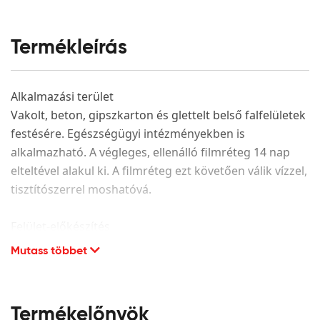
Termékleírás
Alkalmazási terület
Vakolt, beton, gipszkarton és glettelt belső falfelületek
festésére. Egészségügyi intézményekben is
alkalmazható. A végleges, ellenálló filmréteg 14 nap
elteltével alakul ki. A filmréteg ezt követően válik vízzel,
tisztítószerrel moshatóvá.
Felület-előkészítés
Mutass többet
A festendő felület legyen száraz, hordképes,
egyenletes szívóképességű, megfelelően alapozott. A
porló, leváló részeket el kell távolítani és az adott
alapfelületnek megfelelően kijavítani. CMC alapú glett
Termékelőnyök