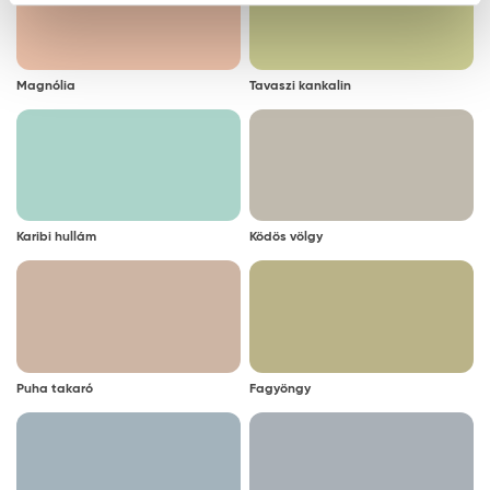
Magnólia
Tavaszi kankalin
Karibi hullám
Ködös völgy
Puha takaró
Fagyöngy