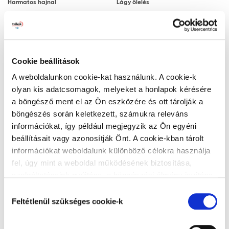
Harmatos hajnal
Lágy ölelés
Megjegyzés: a javasolt rétegfelépítések minden
esetben a legjobb tudásunk szerinti ajánlások, a
felhasználót nem mentesítik az adott festendő felület
vizsgálatától.
Cookie beállítások
Ezüstszürke
Naplemente
Tanácsok, ajánlások, speciális tudnivalók, egyebek
A weboldalunkon cookie-kat használunk. A cookie-k
olyan kis adatcsomagok, melyeket a honlapok kérésére
A végleges, ellenálló filmréteg 14 nap
a böngésző ment el az Ön eszközére és ott tárolják a
elteltével alakul ki. A filmréteg ezt követően
böngészés során keletkezett, számukra releváns
válik vízzel, tisztítószerrel moshatóvá.
információkat, így például megjegyzik az Ön egyéni
A gipszkarton lapra történő felhordáskor
beállításait vagy azonosítják Önt. A cookie-kban tárolt
Zöld lagúna
Titán
az alapfelület nedvességre különösen
információkat weboldalunk különböző célokra használja
érzékeny. Ez hólyagosodást és lepattogzást
fel, úgy mint a weboldal működésének biztosítása,
okozhat. Ezért a gyors száradás érdekében
szolgáltatásaink nyújtása, a böngészési élmény javítása,
javasoljuk, hogy gondoskodjon a kielégítő
a felhasználók érdeklődésének megfelelő, személyre
Hozzájárulás
szabott ajánlatok megjelenítése, látogatottsági adatok
szellőzésről és hőmérsékletről.
Feltétlenül szükséges cookie-k
kiválasztása
elemzése. A weboldalunk által alkalmazott cookie-k,
Matt felületekbe a száradási folyamat
Alumínium
Teadélután
különösen a Google Analytics cookie-k működéséről,
megindulása vagy a száradás után nem