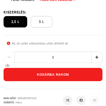
KISZERELÉS:
2,5 L
5 L
Az ár üzlet választása után érhető el.
db
KOSÁRBA RAKOM
EAN-KÓD
:
5996281087463
GYÁRTÓ
:
Héra