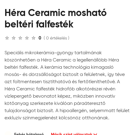
Héra Ceramic mosható
beltéri falfesték
0
( 0 értékelés )
Speciális mikrokerámia-gyöngy tartalmának
köszönhetően a Héra Ceramic a legellenállóbb Héra
beltéri falfesték. A kerámia technológia kimagasló
mosás- és dörzsállóságot biztosít a felületnek, így téve
azt foltmentesen tisztíthatóvá és fertőtleníthetővé. A
Héra Ceramic falfesték hidrofób alkotórészei révén
vízlepergető bevonatot képez, miközben innovatív
kötőanyag szerkezete kiválóan páraáteresztő
tulajdonságot biztosít. A hipoallergén, selyemmatt felület
exkluzív színmegjelenést kölcsönöz otthonának.
Fehér hótakaró
Másik színt választok