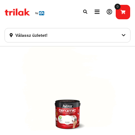
0
Fontos tájékoztatás!
Webshopunk hamarosan bezárásra kerül. Kérjük, új
rendelést már ne adjon le. Köszönjük eddigi bizalmát!
Válassz üzletet!