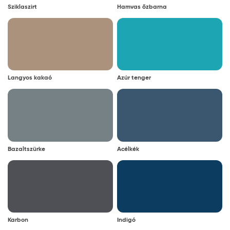
Sziklaszirt
Hamvas őzbarna
Langyos kakaó
Azúr tenger
Bazaltszürke
Acélkék
Karbon
Indigó