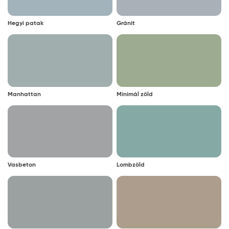
Hegyi patak
Gránit
Manhattan
Minimál zöld
Vasbeton
Lombzöld