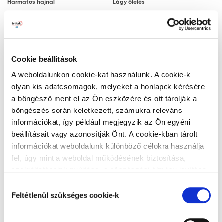
Harmatos hajnal
Lágy ölelés
Megjegyzés: a javasolt rétegfelépítések minden
esetben a legjobb tudásunk szerinti ajánlások, a
felhasználót nem mentesítik az adott festendő felület
vizsgálatától.
Cookie beállítások
Ezüstszürke
Naplemente
Tanácsok, ajánlások, speciális tudnivalók, egyebek
A weboldalunkon cookie-kat használunk. A cookie-k
olyan kis adatcsomagok, melyeket a honlapok kérésére
A végleges, ellenálló filmréteg 14 nap
a böngésző ment el az Ön eszközére és ott tárolják a
elteltével alakul ki. A filmréteg ezt követően
böngészés során keletkezett, számukra releváns
válik vízzel, tisztítószerrel moshatóvá.
információkat, így például megjegyzik az Ön egyéni
A gipszkarton lapra történő felhordáskor
beállításait vagy azonosítják Önt. A cookie-kban tárolt
Zöld lagúna
Titán
az alapfelület nedvességre különösen
információkat weboldalunk különböző célokra használja
érzékeny. Ez hólyagosodást és lepattogzást
fel, úgy mint a weboldal működésének biztosítása,
okozhat. Ezért a gyors száradás érdekében
szolgáltatásaink nyújtása, a böngészési élmény javítása,
javasoljuk, hogy gondoskodjon a kielégítő
a felhasználók érdeklődésének megfelelő, személyre
Hozzájárulás
szabott ajánlatok megjelenítése, látogatottsági adatok
szellőzésről és hőmérsékletről.
Feltétlenül szükséges cookie-k
kiválasztása
elemzése. A weboldalunk által alkalmazott cookie-k,
Matt felületekbe a száradási folyamat
Alumínium
Teadélután
különösen a Google Analytics cookie-k működéséről,
megindulása vagy a száradás után nem