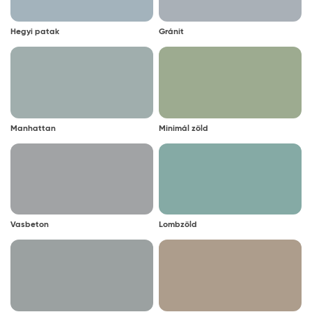
Hegyi patak
Gránit
Manhattan
Minimál zöld
Vasbeton
Lombzöld