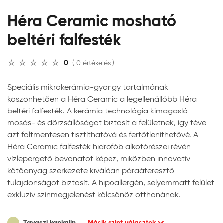
Héra Ceramic mosható
beltéri falfesték
0
( 0 értékelés )
Speciális mikrokerámia-gyöngy tartalmának
köszönhetően a Héra Ceramic a legellenállóbb Héra
beltéri falfesték. A kerámia technológia kimagasló
mosás- és dörzsállóságot biztosít a felületnek, így téve
azt foltmentesen tisztíthatóvá és fertőtleníthetővé. A
Héra Ceramic falfesték hidrofób alkotórészei révén
vízlepergető bevonatot képez, miközben innovatív
kötőanyag szerkezete kiválóan páraáteresztő
tulajdonságot biztosít. A hipoallergén, selyemmatt felület
exkluzív színmegjelenést kölcsönöz otthonának.
Tavaszi kankalin
Másik színt választok