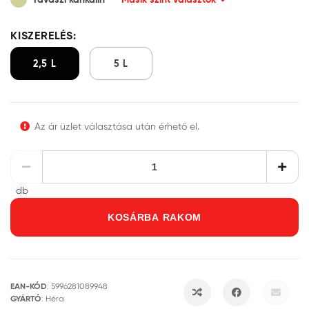
KISZERELÉS:
2,5 L
5 L
Az ár üzlet választása után érhető el.
db
KOSÁRBA RAKOM
EAN-KÓD
:
5996281089948
GYÁRTÓ
:
Héra