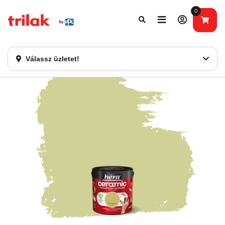
0
Fontos tájékoztatás!
Webshopunk hamarosan bezárásra kerül. Kérjük, új
rendelést már ne adjon le. Köszönjük eddigi bizalmát!
Válassz üzletet!