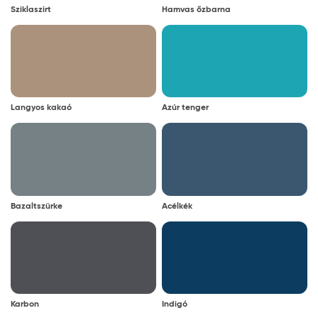
Sziklaszirt
Hamvas őzbarna
Langyos kakaó
Azúr tenger
Bazaltszürke
Acélkék
Karbon
Indigó