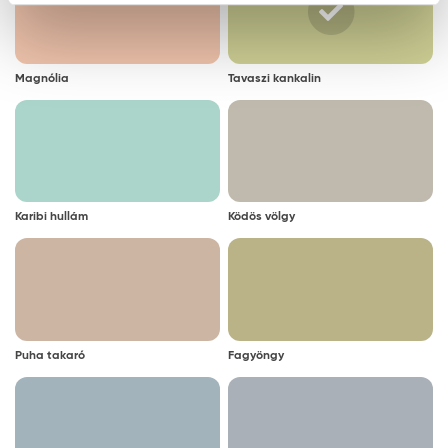
Magnólia
Tavaszi kankalin
Karibi hullám
Ködös völgy
Puha takaró
Fagyöngy