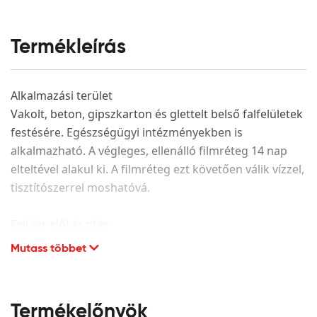
Termékleírás
Alkalmazási terület
Vakolt, beton, gipszkarton és glettelt belső falfelületek
festésére. Egészségügyi intézményekben is
alkalmazható. A végleges, ellenálló filmréteg 14 nap
elteltével alakul ki. A filmréteg ezt követően válik vízzel,
tisztítószerrel moshatóvá.
Felület-előkészítés
Mutass többet
A festendő felület legyen száraz, hordképes,
egyenletes szívóképességű, megfelelően alapozott. A
porló, leváló részeket el kell távolítani és az adott
alapfelületnek megfelelően kijavítani. CMC alapú glett
Termékelőnyök