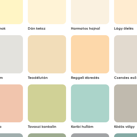
t intenzív színanyagokat tartalmazó szennyeződéseket (pl. vö
távolítani.
s 25°C fok között
mok
Dán keksz
Harmatos hajnal
Lágy ölelés
ti csomagolásban, tűző naptól, fagytól védve
um
Teadélután
Reggeli ébredés
Csendes eső
a
Tavaszi kankalin
Karibi hullám
Ködös völgy