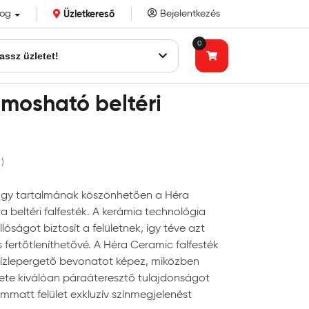
log
Üzletkereső
Bejelentkezés
k eddigi bizalmát!
0
assz üzletet!
mosható beltéri
 )
ngy tartalmának köszönhetően a Héra
a beltéri falfesték. A kerámia technológia
óságot biztosít a felületnek, így téve azt
 fertőtleníthetővé. A Héra Ceramic falfesték
 vízlepergető bevonatot képez, miközben
ete kiválóan páraáteresztő tulajdonságot
yemmatt felület exkluzív színmegjelenést