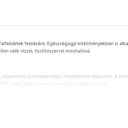
 falfelületek festésére. Egészségügyi intézményekben is alka
tően válik vízzel, tisztítószerrel moshatóvá.
 egyenletes szívóképességű, megfelelően alapozott. A porló, 
. CMC alapú glett anyagok használata nem javasolt
 glettel előkészített vagy gipszkarton felületek:
Finoman csis
lület szívóképességének kiegyenlítéséhez Héra Falfix vagy 
on.
 meg a felületet csiszolópapírral majd tisztítsa meg a portó
alfix vagy Héra Prémium 3in1 alapozó használatát javasolj