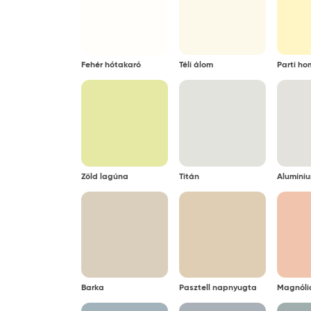
eltávolítani. A felületre szárad
maradéktalanul, foltmentesen el
Egyéb adatok
Tárolási hőmérséklet:
5°C é
Fehér hótakaró
Téli álom
Parti ho
Tárolási mód:
erede
Zöld lagúna
Titán
Alumíni
Barka
Pasztell napnyugta
Magnóli