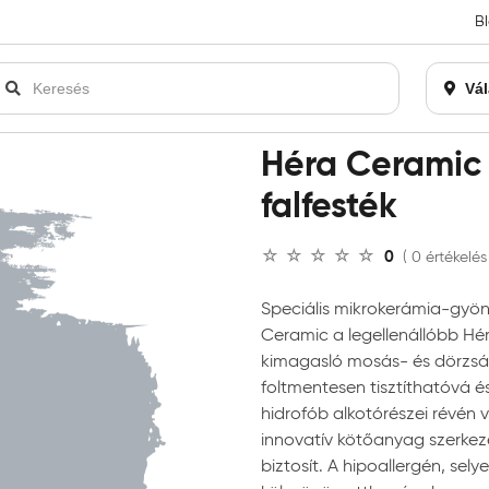
B
an bezárásra kerül. Kérjük, új rendelést már ne adjon le. Köszönjü
Vál
ramic mosható beltéri falfesték
Héra Ceramic 
falfesték
0
( 0 értékelés
Speciális mikrokerámia-gyö
Ceramic a legellenállóbb Hér
kimagasló mosás- és dörzsáll
foltmentesen tisztíthatóvá és
hidrofób alkotórészei révén
innovatív kötőanyag szerkez
biztosít. A hipoallergén, sel