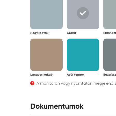
Hegyi patak
Gránit
Manhat
Langyos kakaó
Azúr tenger
Bazaltsz
A monitoron vagy nyomtatón megjelenő szí
Dokumentumok