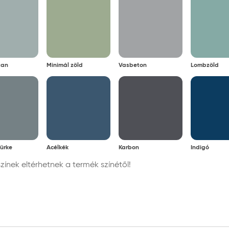
tan
Minimál zöld
Vasbeton
Lombzöld
ürke
Acélkék
Karbon
Indigó
nek eltérhetnek a termék színétől!