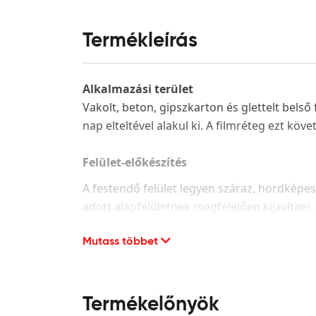
Termékleírás
Alkalmazási terület
Vakolt, beton, gipszkarton és glettelt belső
nap elteltével alakul ki. A filmréteg ezt köve
Felület-előkészítés
A festendő felület legyen száraz, hordképes,
adott alapfelületnek megfelelően kijavítani
Új, vakolt vagy beton, illetve; gipsz tartalmú
Mutass többet
tisztítsa meg a portól. Alapozáshoz és a fe
javasoljuk a termékismertetőben leírt mód
Régi, már festett felületek:
Finoman csiszolja
Termékelőnyök
szívóképességének kiegyenlítéséhez Héra F