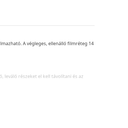
lmazható. A végleges, ellenálló filmréteg 14
leváló részeket el kell távolítani és az
zolja meg a felületet csiszolópapírral majd
Héra Prémium 3in1 alapozó használatát
l. Alapozáshoz és a felület
uk a termékismertetőben leírt módon.