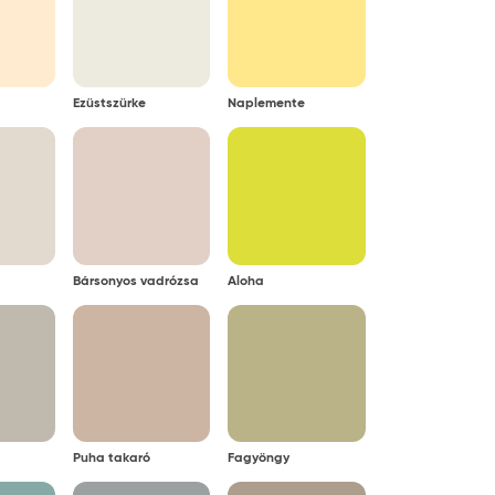
rösbor, olaj, sár) sok esetben nem lehet
Ezüstszürke
Naplemente
Bársonyos vadrózsa
Aloha
Puha takaró
Fagyöngy