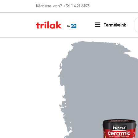
Kérdése van? +36 1 421 6193
Fontos tájékoztatás!
Webshopunk hamaros
Termékeink
Főoldal
Beltéri falfesték
Színes falfesték
Héra Ce