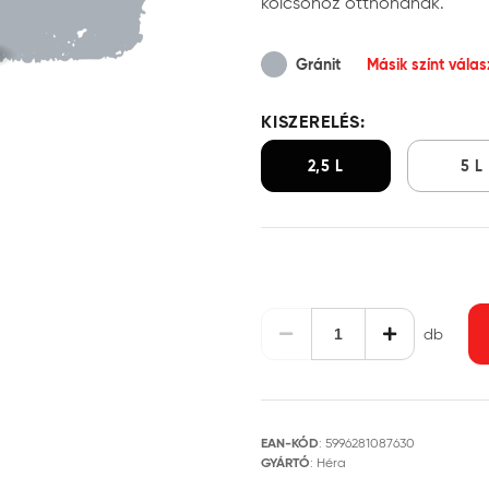
kölcsönöz otthonának.
Gránit
Másik színt vála
KISZERELÉS:
2,5 L
5 L
db
EAN-KÓD
:
5996281087630
GYÁRTÓ
:
Héra