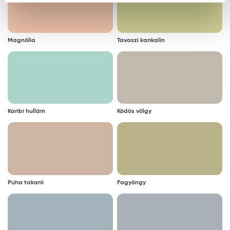
Magnólia
Tavaszi kankalin
Karibi hullám
Ködös völgy
Puha takaró
Fagyöngy