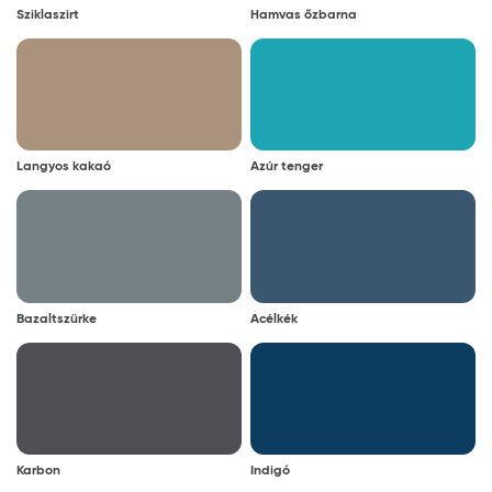
Sziklaszirt
Hamvas őzbarna
Langyos kakaó
Azúr tenger
Bazaltszürke
Acélkék
Karbon
Indigó