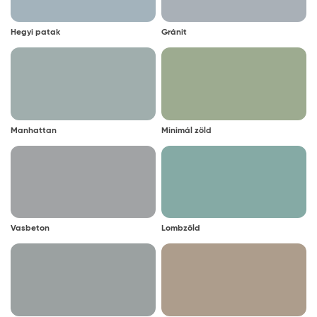
Hegyi patak
Gránit
Manhattan
Minimál zöld
Vasbeton
Lombzöld