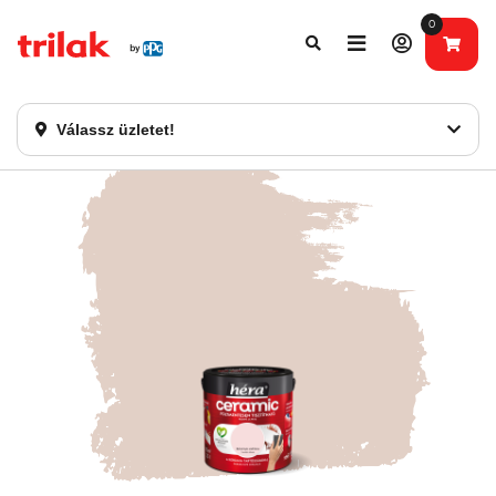
0
Fontos tájékoztatás!
Webshopunk hamarosan bezárásra kerül. Kérjük, új
rendelést már ne adjon le. Köszönjük eddigi bizalmát!
Válassz üzletet!