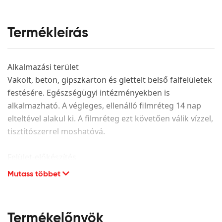
Termékleírás
Alkalmazási terület
Vakolt, beton, gipszkarton és glettelt belső falfelületek
festésére. Egészségügyi intézményekben is
alkalmazható. A végleges, ellenálló filmréteg 14 nap
elteltével alakul ki. A filmréteg ezt követően válik vízzel,
tisztítószerrel moshatóvá.
Felület-előkészítés
Mutass többet
A festendő felület legyen száraz, hordképes,
egyenletes szívóképességű, megfelelően alapozott. A
porló, leváló részeket el kell távolítani és az adott
alapfelületnek megfelelően kijavítani. CMC alapú glett
Termékelőnyök