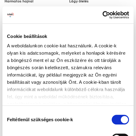
Harmatos hajnal
Lágy ölelés
Megjegyzés: a javasolt rétegfelépítések minden
esetben a legjobb tudásunk szerinti ajánlások, a
felhasználót nem mentesítik az adott festendő felület
vizsgálatától.
Cookie beállítások
Ezüstszürke
Naplemente
Tanácsok, ajánlások, speciális tudnivalók, egyebek
A weboldalunkon cookie-kat használunk. A cookie-k
olyan kis adatcsomagok, melyeket a honlapok kérésére
A végleges, ellenálló filmréteg 14 nap
a böngésző ment el az Ön eszközére és ott tárolják a
elteltével alakul ki. A filmréteg ezt követően
böngészés során keletkezett, számukra releváns
válik vízzel, tisztítószerrel moshatóvá.
információkat, így például megjegyzik az Ön egyéni
A gipszkarton lapra történő felhordáskor
beállításait vagy azonosítják Önt. A cookie-kban tárolt
Zöld lagúna
Titán
az alapfelület nedvességre különösen
információkat weboldalunk különböző célokra használja
érzékeny. Ez hólyagosodást és lepattogzást
fel, úgy mint a weboldal működésének biztosítása,
okozhat. Ezért a gyors száradás érdekében
szolgáltatásaink nyújtása, a böngészési élmény javítása,
javasoljuk, hogy gondoskodjon a kielégítő
a felhasználók érdeklődésének megfelelő, személyre
Hozzájárulás
szabott ajánlatok megjelenítése, látogatottsági adatok
szellőzésről és hőmérsékletről.
Feltétlenül szükséges cookie-k
kiválasztása
elemzése. A weboldalunk által alkalmazott cookie-k,
Matt felületekbe a száradási folyamat
Alumínium
Teadélután
különösen a Google Analytics cookie-k működéséről,
megindulása vagy a száradás után nem