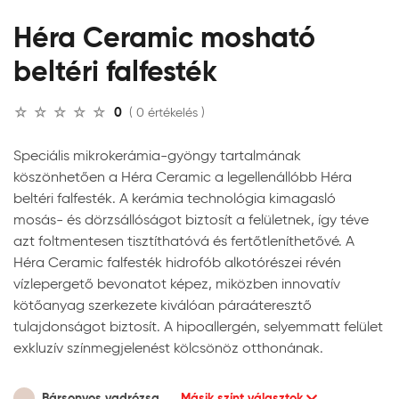
Héra Ceramic mosható
beltéri falfesték
0
( 0 értékelés )
Speciális mikrokerámia-gyöngy tartalmának
köszönhetően a Héra Ceramic a legellenállóbb Héra
beltéri falfesték. A kerámia technológia kimagasló
mosás- és dörzsállóságot biztosít a felületnek, így téve
azt foltmentesen tisztíthatóvá és fertőtleníthetővé. A
Héra Ceramic falfesték hidrofób alkotórészei révén
vízlepergető bevonatot képez, miközben innovatív
kötőanyag szerkezete kiválóan páraáteresztő
tulajdonságot biztosít. A hipoallergén, selyemmatt felület
exkluzív színmegjelenést kölcsönöz otthonának.
Bársonyos vadrózsa
Másik színt választok