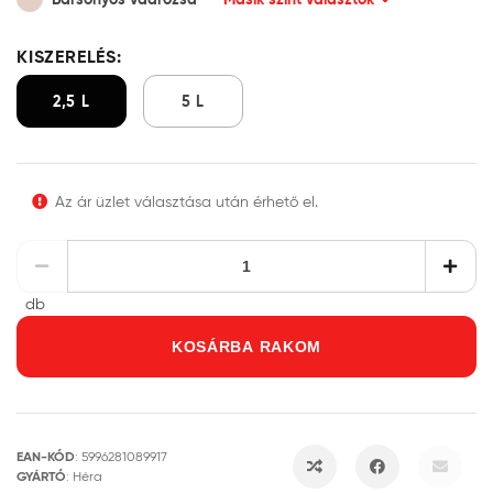
KISZERELÉS:
2,5 L
5 L
Az ár üzlet választása után érhető el.
db
KOSÁRBA RAKOM
EAN-KÓD
:
5996281089917
GYÁRTÓ
:
Héra