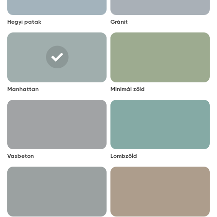
Hegyi patak
Gránit
Manhattan
Minimál zöld
Vasbeton
Lombzöld