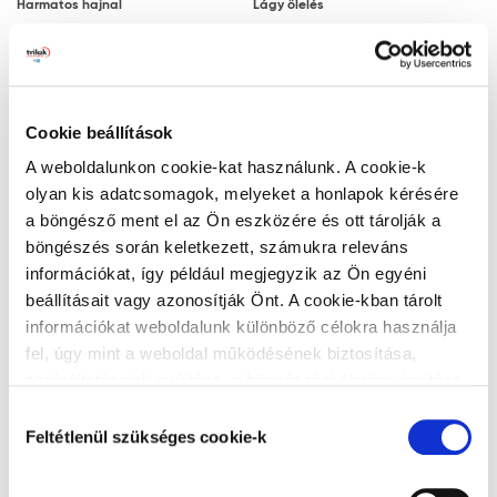
Harmatos hajnal
Lágy ölelés
Megjegyzés: a javasolt rétegfelépítések minden
esetben a legjobb tudásunk szerinti ajánlások, a
felhasználót nem mentesítik az adott festendő felület
vizsgálatától.
Cookie beállítások
Ezüstszürke
Naplemente
Tanácsok, ajánlások, speciális tudnivalók, egyebek
A weboldalunkon cookie-kat használunk. A cookie-k
olyan kis adatcsomagok, melyeket a honlapok kérésére
A végleges, ellenálló filmréteg 14 nap
a böngésző ment el az Ön eszközére és ott tárolják a
elteltével alakul ki. A filmréteg ezt követően
böngészés során keletkezett, számukra releváns
válik vízzel, tisztítószerrel moshatóvá.
információkat, így például megjegyzik az Ön egyéni
A gipszkarton lapra történő felhordáskor
beállításait vagy azonosítják Önt. A cookie-kban tárolt
Zöld lagúna
Titán
az alapfelület nedvességre különösen
információkat weboldalunk különböző célokra használja
érzékeny. Ez hólyagosodást és lepattogzást
fel, úgy mint a weboldal működésének biztosítása,
okozhat. Ezért a gyors száradás érdekében
szolgáltatásaink nyújtása, a böngészési élmény javítása,
javasoljuk, hogy gondoskodjon a kielégítő
a felhasználók érdeklődésének megfelelő, személyre
Hozzájárulás
szabott ajánlatok megjelenítése, látogatottsági adatok
szellőzésről és hőmérsékletről.
Feltétlenül szükséges cookie-k
kiválasztása
elemzése. A weboldalunk által alkalmazott cookie-k,
Matt felületekbe a száradási folyamat
Alumínium
Teadélután
különösen a Google Analytics cookie-k működéséről,
megindulása vagy a száradás után nem