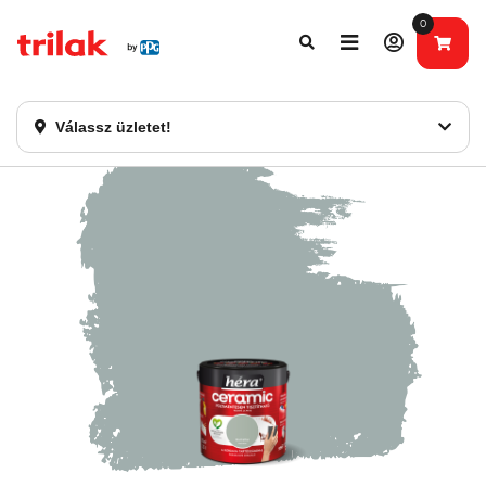
0
Fontos tájékoztatás!
Webshopunk hamarosan bezárásra kerül. Kérjük, új
rendelést már ne adjon le. Köszönjük eddigi bizalmát!
Válassz üzletet!