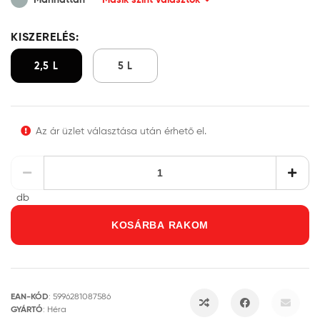
KISZERELÉS:
2,5 L
5 L
Az ár üzlet választása után érhető el.
db
KOSÁRBA RAKOM
EAN-KÓD
:
5996281087586
GYÁRTÓ
:
Héra