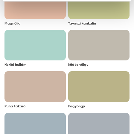
Magnólia
Tavaszi kankalin
Karibi hullám
Ködös völgy
Puha takaró
Fagyöngy