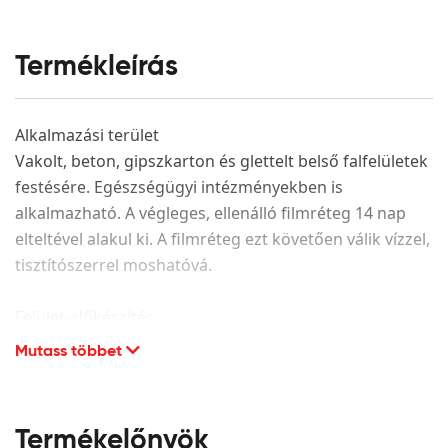
Termékleírás
Alkalmazási terület
Vakolt, beton, gipszkarton és glettelt belső falfelületek
festésére. Egészségügyi intézményekben is
alkalmazható. A végleges, ellenálló filmréteg 14 nap
elteltével alakul ki. A filmréteg ezt követően válik vízzel,
tisztítószerrel moshatóvá.
Felület-előkészítés
Mutass többet
A festendő felület legyen száraz, hordképes,
egyenletes szívóképességű, megfelelően alapozott. A
porló, leváló részeket el kell távolítani és az adott
alapfelületnek megfelelően kijavítani. CMC alapú glett
Termékelőnyök