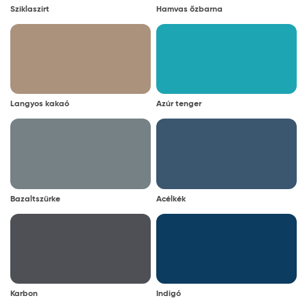
Sziklaszirt
Hamvas őzbarna
Langyos kakaó
Azúr tenger
Bazaltszürke
Acélkék
Karbon
Indigó