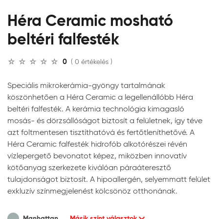
Héra Ceramic mosható
beltéri falfesték
0
( 0 értékelés )
Speciális mikrokerámia-gyöngy tartalmának
köszönhetően a Héra Ceramic a legellenállóbb Héra
beltéri falfesték. A kerámia technológia kimagasló
mosás- és dörzsállóságot biztosít a felületnek, így téve
azt foltmentesen tisztíthatóvá és fertőtleníthetővé. A
Héra Ceramic falfesték hidrofób alkotórészei révén
vízlepergető bevonatot képez, miközben innovatív
kötőanyag szerkezete kiválóan páraáteresztő
tulajdonságot biztosít. A hipoallergén, selyemmatt felület
exkluzív színmegjelenést kölcsönöz otthonának.
Manhattan
Másik színt választok