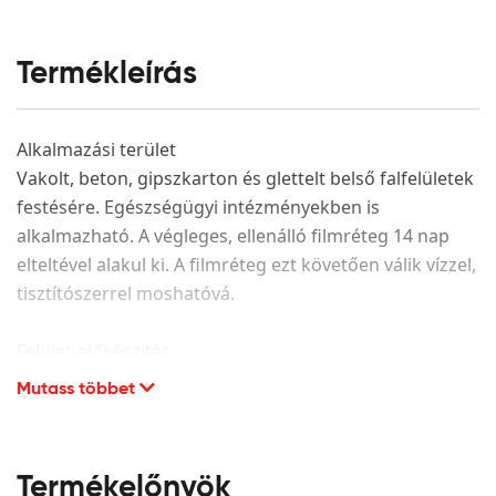
Termékleírás
Alkalmazási terület
Vakolt, beton, gipszkarton és glettelt belső falfelületek
festésére. Egészségügyi intézményekben is
alkalmazható. A végleges, ellenálló filmréteg 14 nap
elteltével alakul ki. A filmréteg ezt követően válik vízzel,
tisztítószerrel moshatóvá.
Felület-előkészítés
Mutass többet
A festendő felület legyen száraz, hordképes,
egyenletes szívóképességű, megfelelően alapozott. A
porló, leváló részeket el kell távolítani és az adott
alapfelületnek megfelelően kijavítani. CMC alapú glett
Termékelőnyök