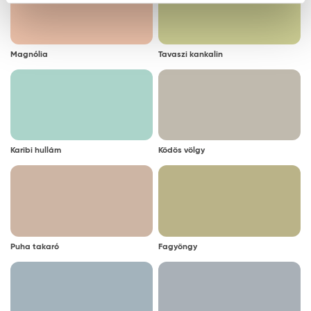
Magnólia
Tavaszi kankalin
Karibi hullám
Ködös völgy
Puha takaró
Fagyöngy