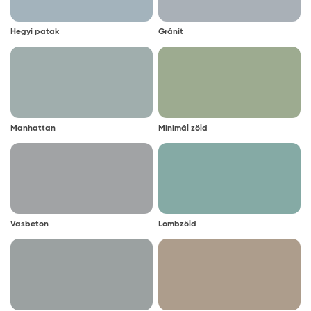
Hegyi patak
Gránit
Manhattan
Minimál zöld
Vasbeton
Lombzöld