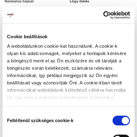
Harmatos hajnal
Lágy ölelés
Megjegyzés: a javasolt rétegfelépítések minden
esetben a legjobb tudásunk szerinti ajánlások, a
felhasználót nem mentesítik az adott festendő felület
vizsgálatától.
Cookie beállítások
Ezüstszürke
Naplemente
Tanácsok, ajánlások, speciális tudnivalók, egyebek
A weboldalunkon cookie-kat használunk. A cookie-k
olyan kis adatcsomagok, melyeket a honlapok kérésére
A végleges, ellenálló filmréteg 14 nap
a böngésző ment el az Ön eszközére és ott tárolják a
elteltével alakul ki. A filmréteg ezt követően
böngészés során keletkezett, számukra releváns
válik vízzel, tisztítószerrel moshatóvá.
információkat, így például megjegyzik az Ön egyéni
A gipszkarton lapra történő felhordáskor
beállításait vagy azonosítják Önt. A cookie-kban tárolt
Zöld lagúna
Titán
az alapfelület nedvességre különösen
információkat weboldalunk különböző célokra használja
érzékeny. Ez hólyagosodást és lepattogzást
fel, úgy mint a weboldal működésének biztosítása,
okozhat. Ezért a gyors száradás érdekében
szolgáltatásaink nyújtása, a böngészési élmény javítása,
javasoljuk, hogy gondoskodjon a kielégítő
a felhasználók érdeklődésének megfelelő, személyre
Hozzájárulás
szabott ajánlatok megjelenítése, látogatottsági adatok
szellőzésről és hőmérsékletről.
Feltétlenül szükséges cookie-k
kiválasztása
elemzése. A weboldalunk által alkalmazott cookie-k,
Matt felületekbe a száradási folyamat
Alumínium
Teadélután
különösen a Google Analytics cookie-k működéséről,
megindulása vagy a száradás után nem