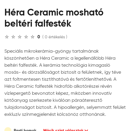
Héra Ceramic mosható
beltéri falfesték
0
( 0 értékelés )
Speciális mikrokerámia-gyöngy tartalmának
köszönhetően a Héra Ceramic a legellenállóbb Héra
beltéri falfesték. A kerámia technológia kimagasló
mosás- és dörzsállóságot biztosít a felületnek, így téve
azt foltmentesen tisztíthatóvá és fertőtleníthetővé. A
Héra Ceramic falfesték hidrofób alkotórészei révén
vízlepergető bevonatot képez, miközben innovatív
kötőanyag szerkezete kiválóan páraáteresztő
tulajdonságot biztosít. A hipoallergén, selyemmatt felület
exkluzív színmegjelenést kölcsönöz otthonának.
Parti homok
Másik színt választok