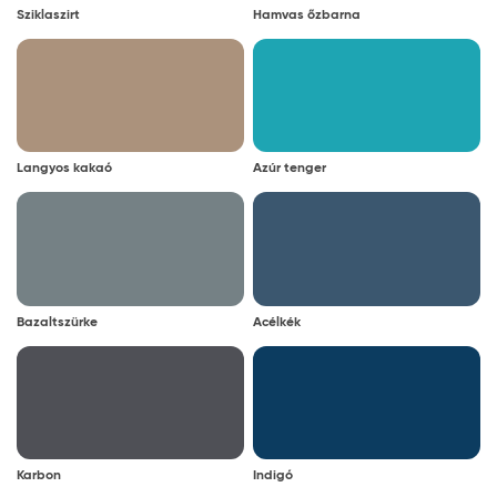
Sziklaszirt
Hamvas őzbarna
Langyos kakaó
Azúr tenger
Bazaltszürke
Acélkék
Karbon
Indigó