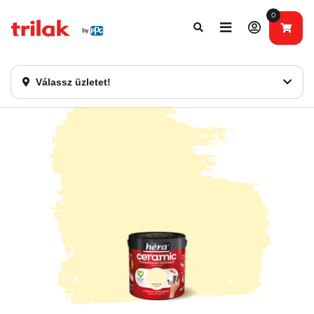
0
Fontos tájékoztatás!
Webshopunk hamarosan bezárásra kerül. Kérjük, új
rendelést már ne adjon le. Köszönjük eddigi bizalmát!
Válassz üzletet!