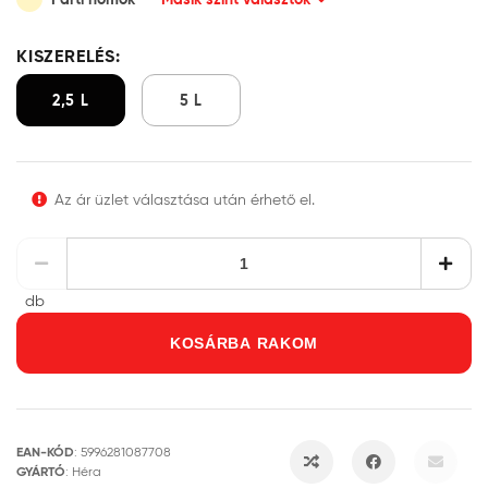
KISZERELÉS:
2,5 L
5 L
Az ár üzlet választása után érhető el.
db
KOSÁRBA RAKOM
EAN-KÓD
:
5996281087708
GYÁRTÓ
:
Héra