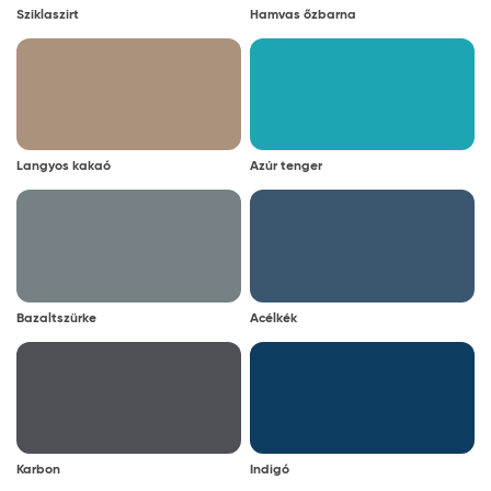
Sziklaszirt
Hamvas őzbarna
Langyos kakaó
Azúr tenger
Bazaltszürke
Acélkék
Karbon
Indigó