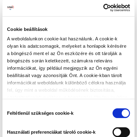
Harmatos hajnal
Lágy ölelés
Megjegyzés: a javasolt rétegfelépítések minden
esetben a legjobb tudásunk szerinti ajánlások, a
felhasználót nem mentesítik az adott festendő felület
Cookie beállítások
vizsgálatától.
A weboldalunkon cookie-kat használunk. A cookie-k
Ezüstszürke
Naplemente
Tanácsok, ajánlások, speciális tudnivalók, egyebek
olyan kis adatcsomagok, melyeket a honlapok kérésére
a böngésző ment el az Ön eszközére és ott tárolják a
A végleges, ellenálló filmréteg 14 nap
böngészés során keletkezett, számukra releváns
elteltével alakul ki. A filmréteg ezt követően
információkat, így például megjegyzik az Ön egyéni
válik vízzel, tisztítószerrel moshatóvá.
beállításait vagy azonosítják Önt. A cookie-kban tárolt
A gipszkarton lapra történő felhordáskor
információkat weboldalunk különböző célokra használja
Zöld lagúna
Titán
az alapfelület nedvességre különösen
fel, úgy mint a weboldal működésének biztosítása,
érzékeny. Ez hólyagosodást és lepattogzást
szolgáltatásaink nyújtása, a böngészési élmény javítása,
okozhat. Ezért a gyors száradás érdekében
a felhasználók érdeklődésének megfelelő, személyre
Hozzájárulás
javasoljuk, hogy gondoskodjon a kielégítő
szabott ajánlatok megjelenítése, látogatottsági adatok
Feltétlenül szükséges cookie-k
kiválasztása
elemzése. A weboldalunk által alkalmazott cookie-k,
szellőzésről és hőmérsékletről.
különösen a Google Analytics cookie-k működéséről,
Matt felületekbe a száradási folyamat
Alumínium
Teadélután
Használati preferenciákat tároló cookie-k
azok letiltásáról az
Adatkezelési tájékoztatóban
megindulása vagy a száradás után nem