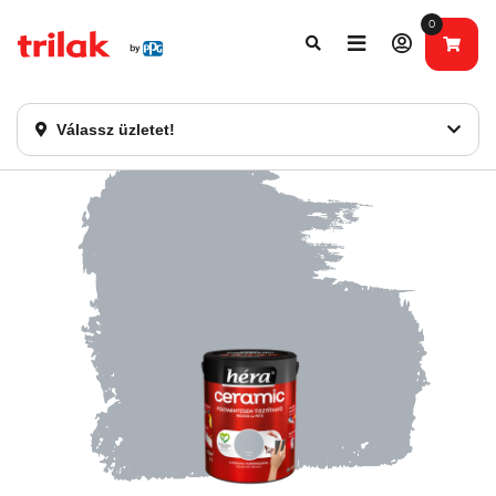
0
Fontos tájékoztatás!
Webshopunk hamarosan bezárásra kerül. Kérjük, új
rendelést már ne adjon le. Köszönjük eddigi bizalmát!
Válassz üzletet!