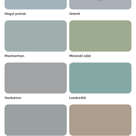
Hegyi patak
Gránit
Manhattan
Minimál zöld
Vasbeton
Lombzöld