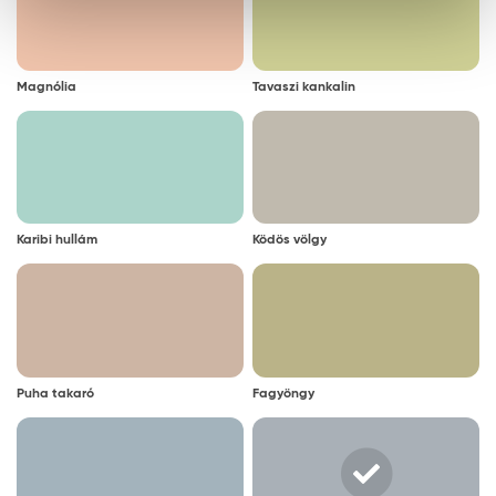
Magnólia
Tavaszi kankalin
Karibi hullám
Ködös völgy
Puha takaró
Fagyöngy