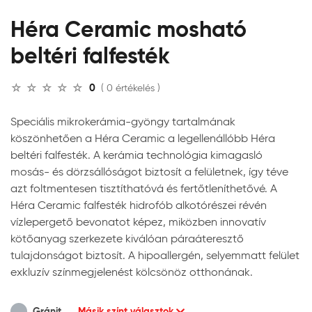
Héra Ceramic mosható
beltéri falfesték
0
( 0 értékelés )
Speciális mikrokerámia-gyöngy tartalmának
köszönhetően a Héra Ceramic a legellenállóbb Héra
beltéri falfesték. A kerámia technológia kimagasló
mosás- és dörzsállóságot biztosít a felületnek, így téve
azt foltmentesen tisztíthatóvá és fertőtleníthetővé. A
Héra Ceramic falfesték hidrofób alkotórészei révén
vízlepergető bevonatot képez, miközben innovatív
kötőanyag szerkezete kiválóan páraáteresztő
tulajdonságot biztosít. A hipoallergén, selyemmatt felület
exkluzív színmegjelenést kölcsönöz otthonának.
Gránit
Másik színt választok