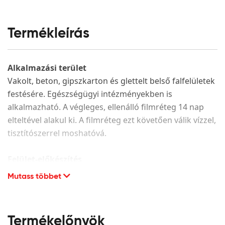
Termékleírás
Alkalmazási terület
Vakolt, beton, gipszkarton és glettelt belső falfelületek
festésére. Egészségügyi intézményekben is
alkalmazható. A végleges, ellenálló filmréteg 14 nap
elteltével alakul ki. A filmréteg ezt követően válik vízzel,
tisztítószerrel moshatóvá.
Felület-előkészítés
Mutass többet
A festendő felület legyen száraz, hordképes,
egyenletes szívóképességű, megfelelően alapozott. A
porló, leváló részeket el kell távolítani és az adott
alapfelületnek megfelelően kijavítani. CMC alapú glett
Termékelőnyök