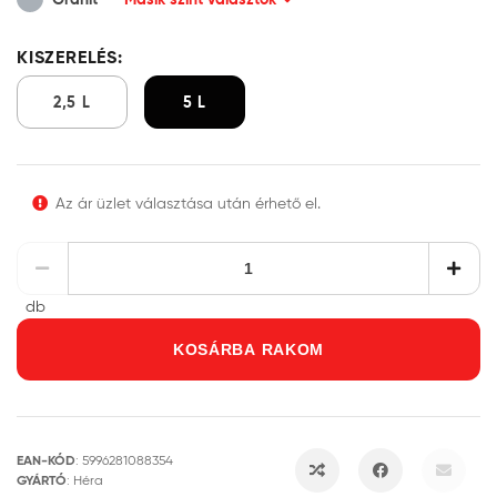
KISZERELÉS:
2,5 L
5 L
Az ár üzlet választása után érhető el.
db
KOSÁRBA RAKOM
EAN-KÓD
:
5996281088354
GYÁRTÓ
:
Héra