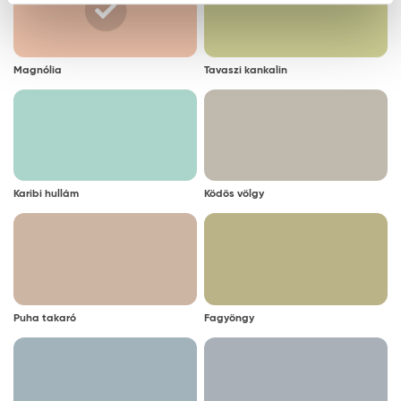
Magnólia
Tavaszi kankalin
Karibi hullám
Ködös völgy
Puha takaró
Fagyöngy