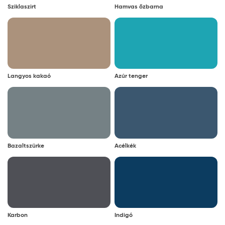
Sziklaszirt
Hamvas őzbarna
Langyos kakaó
Azúr tenger
Bazaltszürke
Acélkék
Karbon
Indigó