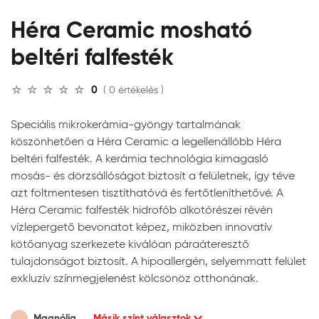
Héra Ceramic mosható
beltéri falfesték
0
( 0 értékelés )
Speciális mikrokerámia-gyöngy tartalmának
köszönhetően a Héra Ceramic a legellenállóbb Héra
beltéri falfesték. A kerámia technológia kimagasló
mosás- és dörzsállóságot biztosít a felületnek, így téve
azt foltmentesen tisztíthatóvá és fertőtleníthetővé. A
Héra Ceramic falfesték hidrofób alkotórészei révén
vízlepergető bevonatot képez, miközben innovatív
kötőanyag szerkezete kiválóan páraáteresztő
tulajdonságot biztosít. A hipoallergén, selyemmatt felület
exkluzív színmegjelenést kölcsönöz otthonának.
Magnólia
Másik színt választok