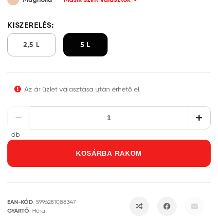
KISZERELÉS:
2,5 L
5 L
Az ár üzlet választása után érhető el.
db
KOSÁRBA RAKOM
EAN-KÓD
:
5996281088347
GYÁRTÓ
:
Héra