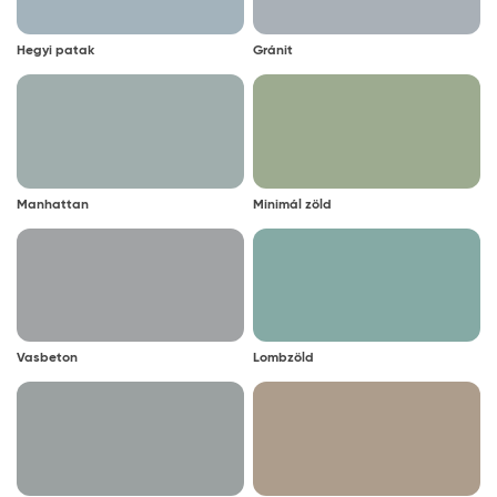
Hegyi patak
Gránit
Manhattan
Minimál zöld
Vasbeton
Lombzöld