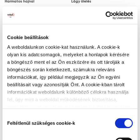
Harmatos hajnal
Lágy ölelés
Megjegyzés: a javasolt rétegfelépítések minden
esetben a legjobb tudásunk szerinti ajánlások, a
felhasználót nem mentesítik az adott festendő felület
vizsgálatától.
Cookie beállítások
Ezüstszürke
Naplemente
Tanácsok, ajánlások, speciális tudnivalók, egyebek
A weboldalunkon cookie-kat használunk. A cookie-k
olyan kis adatcsomagok, melyeket a honlapok kérésére
A végleges, ellenálló filmréteg 14 nap
a böngésző ment el az Ön eszközére és ott tárolják a
elteltével alakul ki. A filmréteg ezt követően
böngészés során keletkezett, számukra releváns
válik vízzel, tisztítószerrel moshatóvá.
információkat, így például megjegyzik az Ön egyéni
A gipszkarton lapra történő felhordáskor
beállításait vagy azonosítják Önt. A cookie-kban tárolt
Zöld lagúna
Titán
az alapfelület nedvességre különösen
információkat weboldalunk különböző célokra használja
érzékeny. Ez hólyagosodást és lepattogzást
fel, úgy mint a weboldal működésének biztosítása,
okozhat. Ezért a gyors száradás érdekében
szolgáltatásaink nyújtása, a böngészési élmény javítása,
javasoljuk, hogy gondoskodjon a kielégítő
a felhasználók érdeklődésének megfelelő, személyre
Hozzájárulás
szabott ajánlatok megjelenítése, látogatottsági adatok
szellőzésről és hőmérsékletről.
Feltétlenül szükséges cookie-k
kiválasztása
elemzése. A weboldalunk által alkalmazott cookie-k,
Matt felületekbe a száradási folyamat
Alumínium
Teadélután
különösen a Google Analytics cookie-k működéséről,
megindulása vagy a száradás után nem