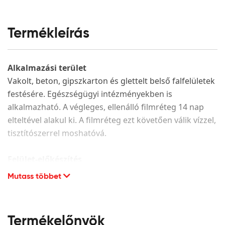
Termékleírás
Alkalmazási terület
Vakolt, beton, gipszkarton és glettelt belső falfelületek
festésére. Egészségügyi intézményekben is
alkalmazható. A végleges, ellenálló filmréteg 14 nap
elteltével alakul ki. A filmréteg ezt követően válik vízzel,
tisztítószerrel moshatóvá.
Felület-előkészítés
Mutass többet
A festendő felület legyen száraz, hordképes,
egyenletes szívóképességű, megfelelően alapozott. A
porló, leváló részeket el kell távolítani és az adott
alapfelületnek megfelelően kijavítani. CMC alapú glett
Termékelőnyök