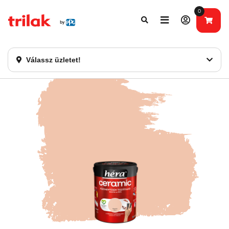
0
Fontos tájékoztatás!
Webshopunk hamarosan bezárásra kerül. Kérjük, új
rendelést már ne adjon le. Köszönjük eddigi bizalmát!
Válassz üzletet!