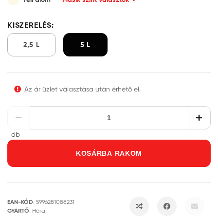
KISZERELÉS:
2,5 L
5 L
Az ár üzlet választása után érhető el.
db
KOSÁRBA RAKOM
EAN-KÓD
:
5996281088231
GYÁRTÓ
:
Héra