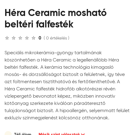
Héra Ceramic mosható
beltéri falfesték
0
( 0 értékelés )
Speciális mikrokerámia-gyöngy tartalmának
köszönhetően a Héra Ceramic a legellenállóbb Héra
beltéri falfesték. A kerámia technológia kimagasló
mosás- és dörzsállóságot biztosít a felületnek, így téve
azt foltmentesen tisztíthatóvá és fertőtleníthetővé. A
Héra Ceramic falfesték hidrofób alkotórészei révén
vízlepergető bevonatot képez, miközben innovatív
kötőanyag szerkezete kiválóan páraáteresztő
tulajdonságot biztosít. A hipoallergén, selyemmatt felület
exkluzív színmegjelenést kölcsönöz otthonának.
Téli álom
Másik színt választok