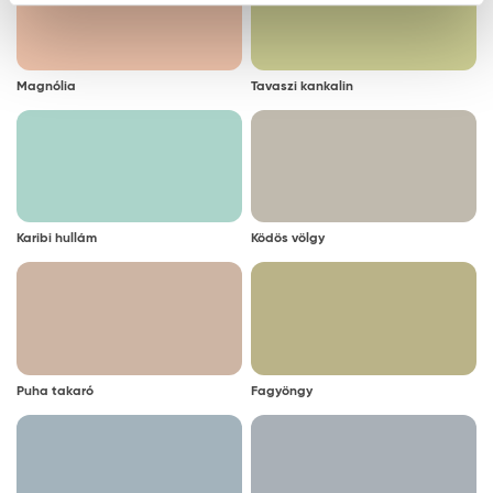
Magnólia
Tavaszi kankalin
Karibi hullám
Ködös völgy
Puha takaró
Fagyöngy