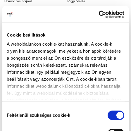
Harmatos hajnal
Lágy ölelés
Megjegyzés: a javasolt rétegfelépítések minden
esetben a legjobb tudásunk szerinti ajánlások, a
felhasználót nem mentesítik az adott festendő felület
vizsgálatától.
Cookie beállítások
Ezüstszürke
Naplemente
Tanácsok, ajánlások, speciális tudnivalók, egyebek
A weboldalunkon cookie-kat használunk. A cookie-k
olyan kis adatcsomagok, melyeket a honlapok kérésére
A végleges, ellenálló filmréteg 14 nap
a böngésző ment el az Ön eszközére és ott tárolják a
elteltével alakul ki. A filmréteg ezt követően
böngészés során keletkezett, számukra releváns
válik vízzel, tisztítószerrel moshatóvá.
információkat, így például megjegyzik az Ön egyéni
A gipszkarton lapra történő felhordáskor
beállításait vagy azonosítják Önt. A cookie-kban tárolt
Zöld lagúna
Titán
az alapfelület nedvességre különösen
információkat weboldalunk különböző célokra használja
érzékeny. Ez hólyagosodást és lepattogzást
fel, úgy mint a weboldal működésének biztosítása,
okozhat. Ezért a gyors száradás érdekében
szolgáltatásaink nyújtása, a böngészési élmény javítása,
javasoljuk, hogy gondoskodjon a kielégítő
a felhasználók érdeklődésének megfelelő, személyre
Hozzájárulás
szabott ajánlatok megjelenítése, látogatottsági adatok
szellőzésről és hőmérsékletről.
Feltétlenül szükséges cookie-k
kiválasztása
elemzése. A weboldalunk által alkalmazott cookie-k,
Matt felületekbe a száradási folyamat
Alumínium
Teadélután
különösen a Google Analytics cookie-k működéséről,
megindulása vagy a száradás után nem