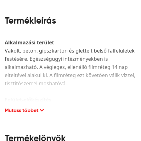
Termékleírás
Alkalmazási terület
Vakolt, beton, gipszkarton és glettelt belső falfelületek
festésére. Egészségügyi intézményekben is
alkalmazható. A végleges, ellenálló filmréteg 14 nap
elteltével alakul ki. A filmréteg ezt követően válik vízzel,
tisztítószerrel moshatóvá.
Felület-előkészítés
Mutass többet
A festendő felület legyen száraz, hordképes,
egyenletes szívóképességű, megfelelően alapozott. A
porló, leváló részeket el kell távolítani és az adott
alapfelületnek megfelelően kijavítani. CMC alapú glett
Termékelőnyök