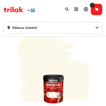
0
Fontos tájékoztatás!
Webshopunk hamarosan bezárásra kerül. Kérjük, új
rendelést már ne adjon le. Köszönjük eddigi bizalmát!
Válassz üzletet!