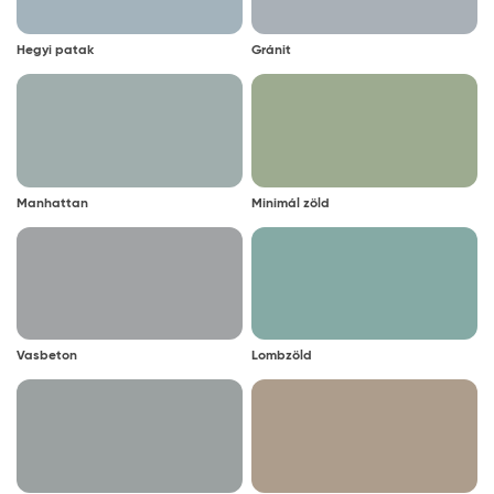
Hegyi patak
Gránit
Manhattan
Minimál zöld
Vasbeton
Lombzöld