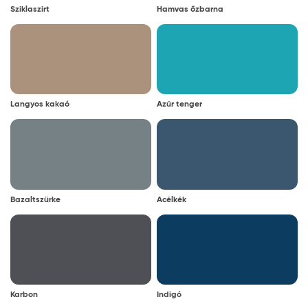
Sziklaszirt
Hamvas őzbarna
Langyos kakaó
Azúr tenger
Bazaltszürke
Acélkék
Karbon
Indigó