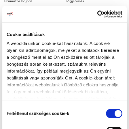
Harmatos hajnal
Lágy ölelés
Megjegyzés: a javasolt rétegfelépítések minden
esetben a legjobb tudásunk szerinti ajánlások, a
felhasználót nem mentesítik az adott festendő felület
vizsgálatától.
Cookie beállítások
Ezüstszürke
Naplemente
Tanácsok, ajánlások, speciális tudnivalók, egyebek
A weboldalunkon cookie-kat használunk. A cookie-k
olyan kis adatcsomagok, melyeket a honlapok kérésére
A végleges, ellenálló filmréteg 14 nap
a böngésző ment el az Ön eszközére és ott tárolják a
elteltével alakul ki. A filmréteg ezt követően
böngészés során keletkezett, számukra releváns
válik vízzel, tisztítószerrel moshatóvá.
információkat, így például megjegyzik az Ön egyéni
A gipszkarton lapra történő felhordáskor
beállításait vagy azonosítják Önt. A cookie-kban tárolt
Zöld lagúna
Titán
az alapfelület nedvességre különösen
információkat weboldalunk különböző célokra használja
érzékeny. Ez hólyagosodást és lepattogzást
fel, úgy mint a weboldal működésének biztosítása,
okozhat. Ezért a gyors száradás érdekében
szolgáltatásaink nyújtása, a böngészési élmény javítása,
javasoljuk, hogy gondoskodjon a kielégítő
a felhasználók érdeklődésének megfelelő, személyre
Hozzájárulás
szabott ajánlatok megjelenítése, látogatottsági adatok
szellőzésről és hőmérsékletről.
Feltétlenül szükséges cookie-k
kiválasztása
elemzése. A weboldalunk által alkalmazott cookie-k,
Matt felületekbe a száradási folyamat
Alumínium
Teadélután
különösen a Google Analytics cookie-k működéséről,
megindulása vagy a száradás után nem