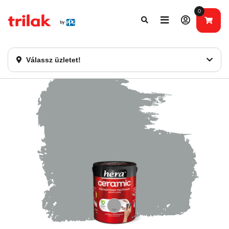
0
Fontos tájékoztatás!
Webshopunk hamarosan bezárásra kerül. Kérjük, új
rendelést már ne adjon le. Köszönjük eddigi bizalmát!
Válassz üzletet!