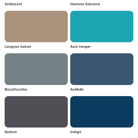
Sziklaszirt
Hamvas őzbarna
Langyos kakaó
Azúr tenger
Bazaltszürke
Acélkék
Karbon
Indigó