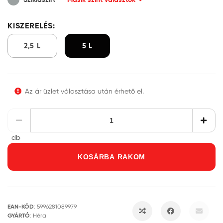
KISZERELÉS:
2,5 L
5 L
Az ár üzlet választása után érhető el.
db
KOSÁRBA RAKOM
EAN-KÓD
:
5996281089979
GYÁRTÓ
:
Héra