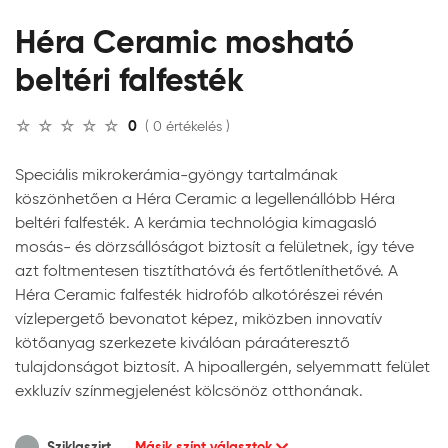
Héra Ceramic mosható
beltéri falfesték
0
( 0 értékelés )
Speciális mikrokerámia-gyöngy tartalmának
köszönhetően a Héra Ceramic a legellenállóbb Héra
beltéri falfesték. A kerámia technológia kimagasló
mosás- és dörzsállóságot biztosít a felületnek, így téve
azt foltmentesen tisztíthatóvá és fertőtleníthetővé. A
Héra Ceramic falfesték hidrofób alkotórészei révén
vízlepergető bevonatot képez, miközben innovatív
kötőanyag szerkezete kiválóan páraáteresztő
tulajdonságot biztosít. A hipoallergén, selyemmatt felület
exkluzív színmegjelenést kölcsönöz otthonának.
Sziklaszirt
Másik színt választok