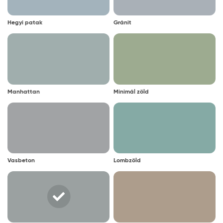
Hegyi patak
Gránit
Manhattan
Minimál zöld
Vasbeton
Lombzöld