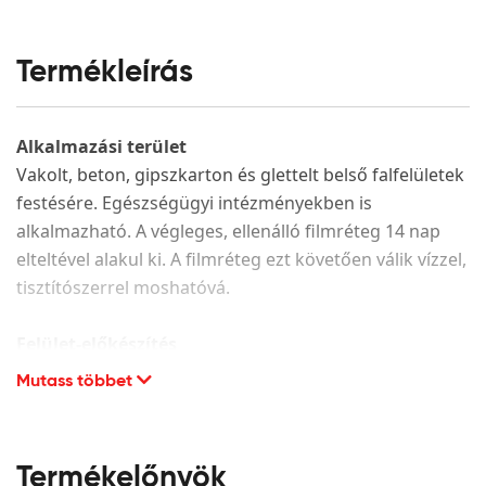
Termékleírás
Alkalmazási terület
Vakolt, beton, gipszkarton és glettelt belső falfelületek
festésére. Egészségügyi intézményekben is
alkalmazható. A végleges, ellenálló filmréteg 14 nap
elteltével alakul ki. A filmréteg ezt követően válik vízzel,
tisztítószerrel moshatóvá.
Felület-előkészítés
Mutass többet
A festendő felület legyen száraz, hordképes,
egyenletes szívóképességű, megfelelően alapozott. A
porló, leváló részeket el kell távolítani és az adott
alapfelületnek megfelelően kijavítani. CMC alapú glett
Termékelőnyök