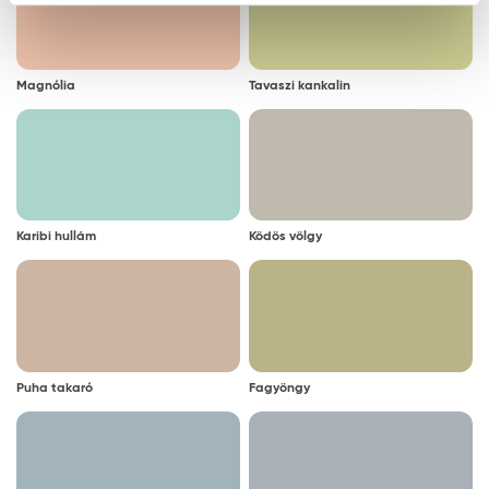
Magnólia
Tavaszi kankalin
Karibi hullám
Ködös völgy
Puha takaró
Fagyöngy