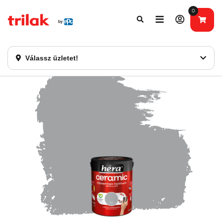
0
Fontos tájékoztatás!
Webshopunk hamarosan bezárásra kerül. Kérjük, új
rendelést már ne adjon le. Köszönjük eddigi bizalmát!
Válassz üzletet!