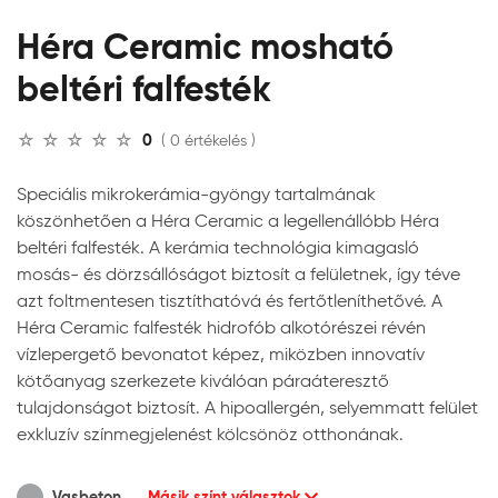
Héra Ceramic mosható
beltéri falfesték
0
( 0 értékelés )
Speciális mikrokerámia-gyöngy tartalmának
köszönhetően a Héra Ceramic a legellenállóbb Héra
beltéri falfesték. A kerámia technológia kimagasló
mosás- és dörzsállóságot biztosít a felületnek, így téve
azt foltmentesen tisztíthatóvá és fertőtleníthetővé. A
Héra Ceramic falfesték hidrofób alkotórészei révén
vízlepergető bevonatot képez, miközben innovatív
kötőanyag szerkezete kiválóan páraáteresztő
tulajdonságot biztosít. A hipoallergén, selyemmatt felület
exkluzív színmegjelenést kölcsönöz otthonának.
Vasbeton
Másik színt választok