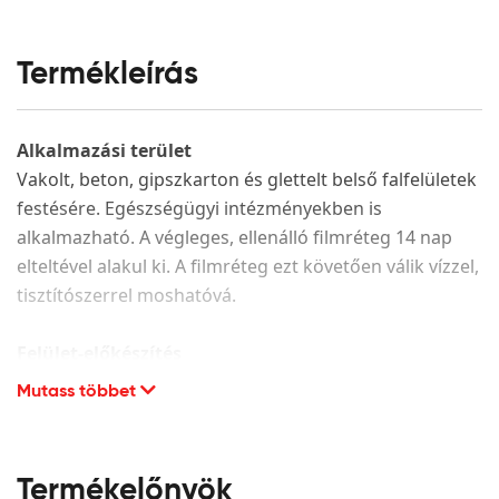
Termékleírás
Alkalmazási terület
Vakolt, beton, gipszkarton és glettelt belső falfelületek
festésére. Egészségügyi intézményekben is
alkalmazható. A végleges, ellenálló filmréteg 14 nap
elteltével alakul ki. A filmréteg ezt követően válik vízzel,
tisztítószerrel moshatóvá.
Felület-előkészítés
Mutass többet
A festendő felület legyen száraz, hordképes,
egyenletes szívóképességű, megfelelően alapozott. A
porló, leváló részeket el kell távolítani és az adott
alapfelületnek megfelelően kijavítani. CMC alapú glett
Termékelőnyök