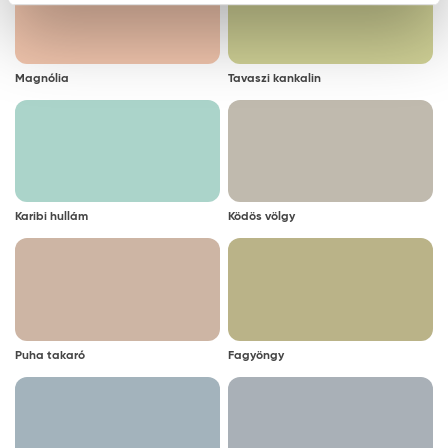
Magnólia
Tavaszi kankalin
Karibi hullám
Ködös völgy
Puha takaró
Fagyöngy