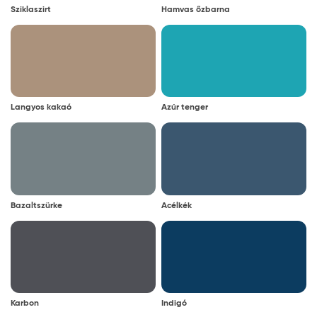
Sziklaszirt
Hamvas őzbarna
Langyos kakaó
Azúr tenger
Bazaltszürke
Acélkék
Karbon
Indigó