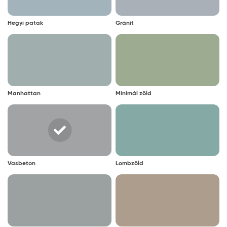
Hegyi patak
Gránit
Manhattan
Minimál zöld
Vasbeton
Lombzöld