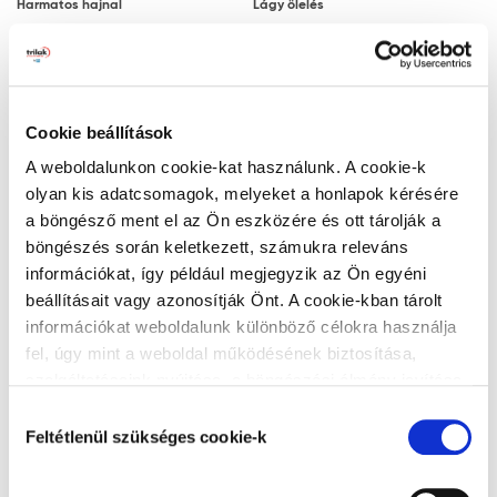
Harmatos hajnal
Lágy ölelés
Megjegyzés: a javasolt rétegfelépítések minden
esetben a legjobb tudásunk szerinti ajánlások, a
felhasználót nem mentesítik az adott festendő felület
vizsgálatától.
Cookie beállítások
Ezüstszürke
Naplemente
Tanácsok, ajánlások, speciális tudnivalók, egyebek
A weboldalunkon cookie-kat használunk. A cookie-k
olyan kis adatcsomagok, melyeket a honlapok kérésére
A végleges, ellenálló filmréteg 14 nap
a böngésző ment el az Ön eszközére és ott tárolják a
elteltével alakul ki. A filmréteg ezt követően
böngészés során keletkezett, számukra releváns
válik vízzel, tisztítószerrel moshatóvá.
információkat, így például megjegyzik az Ön egyéni
A gipszkarton lapra történő felhordáskor
beállításait vagy azonosítják Önt. A cookie-kban tárolt
Zöld lagúna
Titán
az alapfelület nedvességre különösen
információkat weboldalunk különböző célokra használja
érzékeny. Ez hólyagosodást és lepattogzást
fel, úgy mint a weboldal működésének biztosítása,
okozhat. Ezért a gyors száradás érdekében
szolgáltatásaink nyújtása, a böngészési élmény javítása,
javasoljuk, hogy gondoskodjon a kielégítő
a felhasználók érdeklődésének megfelelő, személyre
Hozzájárulás
szabott ajánlatok megjelenítése, látogatottsági adatok
szellőzésről és hőmérsékletről.
Feltétlenül szükséges cookie-k
kiválasztása
elemzése. A weboldalunk által alkalmazott cookie-k,
Matt felületekbe a száradási folyamat
Alumínium
Teadélután
különösen a Google Analytics cookie-k működéséről,
megindulása vagy a száradás után nem