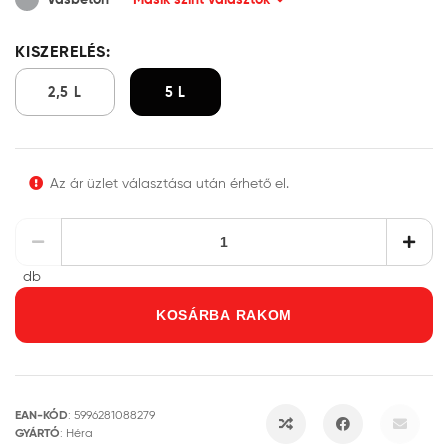
KISZERELÉS:
2,5 L
5 L
Az ár üzlet választása után érhető el.
db
KOSÁRBA RAKOM
EAN-KÓD
:
5996281088279
GYÁRTÓ
:
Héra