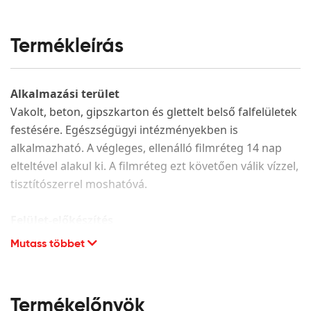
Termékleírás
Alkalmazási terület
Vakolt, beton, gipszkarton és glettelt belső falfelületek
festésére. Egészségügyi intézményekben is
alkalmazható. A végleges, ellenálló filmréteg 14 nap
elteltével alakul ki. A filmréteg ezt követően válik vízzel,
tisztítószerrel moshatóvá.
Felület-előkészítés
Mutass többet
A festendő felület legyen száraz, hordképes,
egyenletes szívóképességű, megfelelően alapozott. A
porló, leváló részeket el kell távolítani és az adott
alapfelületnek megfelelően kijavítani. CMC alapú glett
Termékelőnyök