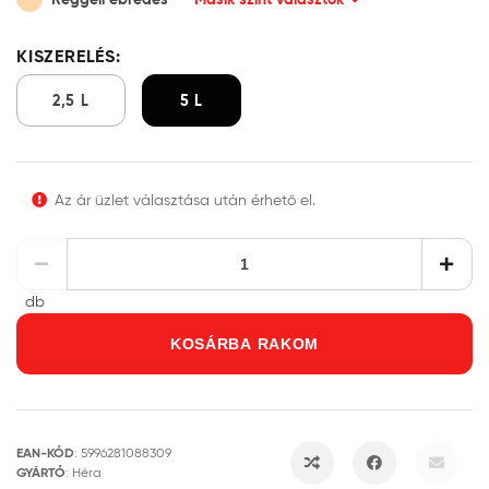
KISZERELÉS:
2,5 L
5 L
Az ár üzlet választása után érhető el.
db
KOSÁRBA RAKOM
EAN-KÓD
:
5996281088309
GYÁRTÓ
:
Héra