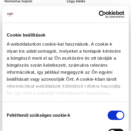
Harmatos hajnal
Lágy ölelés
Megjegyzés: a javasolt rétegfelépítések minden
esetben a legjobb tudásunk szerinti ajánlások, a
felhasználót nem mentesítik az adott festendő felület
vizsgálatától.
Cookie beállítások
Ezüstszürke
Naplemente
Tanácsok, ajánlások, speciális tudnivalók, egyebek
A weboldalunkon cookie-kat használunk. A cookie-k
olyan kis adatcsomagok, melyeket a honlapok kérésére
A végleges, ellenálló filmréteg 14 nap
a böngésző ment el az Ön eszközére és ott tárolják a
elteltével alakul ki. A filmréteg ezt követően
böngészés során keletkezett, számukra releváns
válik vízzel, tisztítószerrel moshatóvá.
információkat, így például megjegyzik az Ön egyéni
A gipszkarton lapra történő felhordáskor
beállításait vagy azonosítják Önt. A cookie-kban tárolt
Zöld lagúna
Titán
az alapfelület nedvességre különösen
információkat weboldalunk különböző célokra használja
érzékeny. Ez hólyagosodást és lepattogzást
fel, úgy mint a weboldal működésének biztosítása,
okozhat. Ezért a gyors száradás érdekében
szolgáltatásaink nyújtása, a böngészési élmény javítása,
javasoljuk, hogy gondoskodjon a kielégítő
a felhasználók érdeklődésének megfelelő, személyre
Hozzájárulás
szabott ajánlatok megjelenítése, látogatottsági adatok
szellőzésről és hőmérsékletről.
Feltétlenül szükséges cookie-k
kiválasztása
elemzése. A weboldalunk által alkalmazott cookie-k,
Matt felületekbe a száradási folyamat
Alumínium
Teadélután
különösen a Google Analytics cookie-k működéséről,
megindulása vagy a száradás után nem