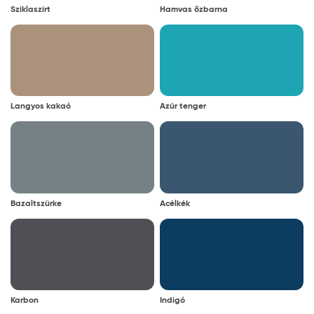
Sziklaszirt
Hamvas őzbarna
Langyos kakaó
Azúr tenger
Bazaltszürke
Acélkék
Karbon
Indigó