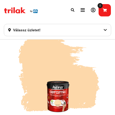
0
Fontos tájékoztatás!
Webshopunk hamarosan bezárásra kerül. Kérjük, új
rendelést már ne adjon le. Köszönjük eddigi bizalmát!
Válassz üzletet!