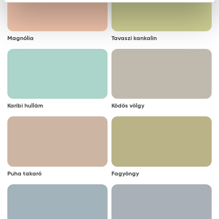
Magnólia
Tavaszi kankalin
Karibi hullám
Ködös völgy
Puha takaró
Fagyöngy