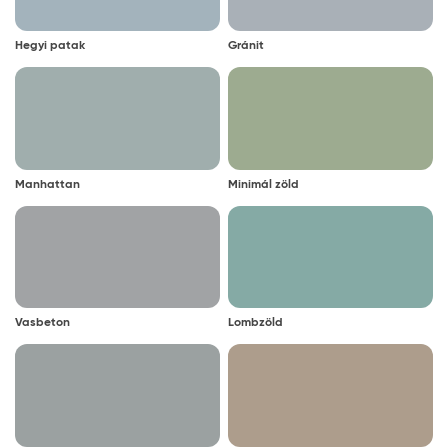
Hegyi patak
Gránit
Manhattan
Minimál zöld
Vasbeton
Lombzöld