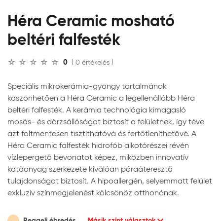
Héra Ceramic mosható
beltéri falfesték
0
( 0 értékelés )
Speciális mikrokerámia-gyöngy tartalmának
köszönhetően a Héra Ceramic a legellenállóbb Héra
beltéri falfesték. A kerámia technológia kimagasló
mosás- és dörzsállóságot biztosít a felületnek, így téve
azt foltmentesen tisztíthatóvá és fertőtleníthetővé. A
Héra Ceramic falfesték hidrofób alkotórészei révén
vízlepergető bevonatot képez, miközben innovatív
kötőanyag szerkezete kiválóan páraáteresztő
tulajdonságot biztosít. A hipoallergén, selyemmatt felület
exkluzív színmegjelenést kölcsönöz otthonának.
Reggeli ébredés
Másik színt választok