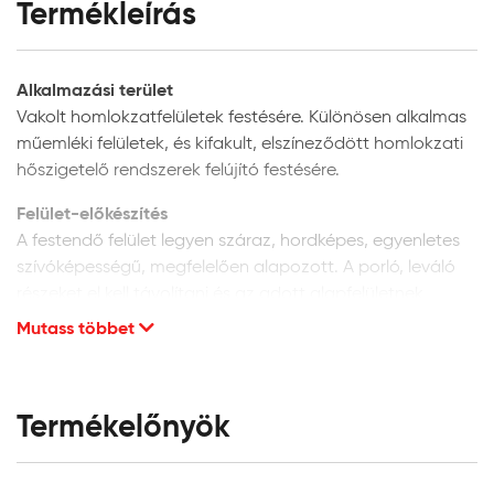
Termékleírás
Alkalmazási terület
Vakolt homlokzatfelületek festésére. Különösen alkalmas
műemléki felületek, és kifakult, elszíneződött homlokzati
hőszigetelő rendszerek felújító festésére.
Felület-előkészítés
A festendő felület legyen száraz, hordképes, egyenletes
szívóképességű, megfelelően alapozott. A porló, leváló
részeket el kell távolítani és az adott alapfelületnek
megfelelően kijavítani. A vakolat minősége legyen min. vH
Mutass többet
10. Homlokzati felületek glettelését nem javasoljuk, mivel
a glettanyagok hosszú távú tartóssága
homlokzatfelületeken kétséges.
Termékelőnyök
Új, vakolt vagy beton felületek:
alapozáshoz és a
felület szívóképességének kiegyenlítéséhez a