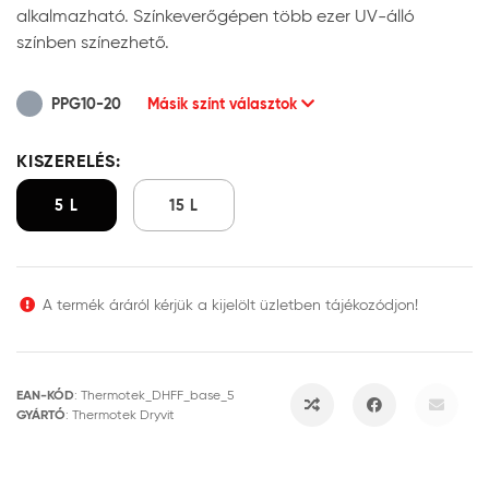
alkalmazható. Színkeverőgépen több ezer UV-álló
színben színezhető.
PPG10-20
Másik színt választok
KISZERELÉS:
5 L
15 L
A termék áráról kérjük a kijelölt üzletben tájékozódjon!
EAN-KÓD
:
Thermotek_DHFF_base_5
GYÁRTÓ
:
Thermotek Dryvit