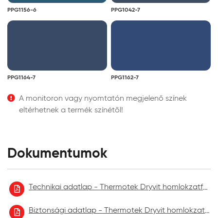
PPG1156-6
PPG1042-7
PPG1164-7
PPG1162-7
A monitoron vagy nyomtatón megjelenő színek
eltérhetnek a termék színétől!
Dokumentumok
Technikai adatlap - Thermotek Dryvit homlokzatfelújító festék
Biztonsági adatlap - Thermotek Dryvit homlokzatfelújító festék 2021.09.