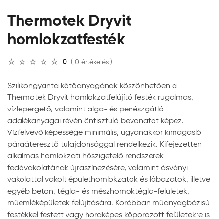
Thermotek Dryvit
homlokzatfesték
0
( 0 értékelés )
Szilikongyanta kötőanyagának köszönhetően a
Thermotek Dryvit homlokzatfelújító festék rugalmas,
vízlepergető, valamint alga- és penészgátló
adalékanyagai révén öntisztuló bevonatot képez.
Vízfelvevő képessége minimális, ugyanakkor kimagasló
páraáteresztő tulajdonsággal rendelkezik. Kifejezetten
alkalmas homlokzati hőszigetelő rendszerek
fedővakolatának újraszínezésére, valamint ásványi
vakolattal vakolt épülethomlokzatok és lábazatok, illetve
egyéb beton, tégla- és mészhomoktégla-felületek,
műemléképületek felújítására. Korábban műanyagbázisú
festékkel festett vagy hordképes kőporozott felületekre is