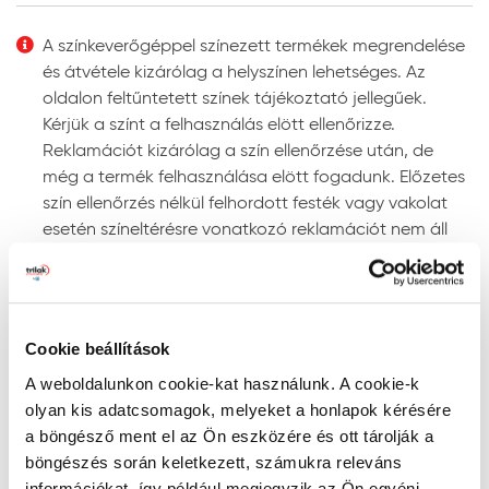
Felhordás módja:
ecsettel, hengerrel vagy
megfelelő szóró berendezéssel. Szóráshoz a szórási
A színkeverőgéppel színezett termékek megrendelése
paramétereket az adott géptípushoz kell beállítani.
és átvétele kizárólag a helyszínen lehetséges. Az
Színezhetőség:
színkeverőgépen több ezer UV-álló
oldalon feltűntetett színek tájékoztató jellegűek.
színben színezhető.
Kérjük a színt a felhasználás elött ellenőrizze.
Megjegyzés: a javasolt rétegfelépítések minden esetben
Reklamációt kizárólag a szín ellenőrzése után, de
a legjobb tudásunk szerinti ajánlások, és nem mentesítik
még a termék felhasználása elött fogadunk. Előzetes
a felhasználót az adott festendő felület vizsgálatától.
szín ellenőrzés nélkül felhordott festék vagy vakolat
esetén színeltérésre vonatkozó reklamációt nem áll
Tanácsok, ajánlások, speciális tudnivalók, egyebek
módunkban elfogadni!
Gépi színkeverés: a színkeverőgép a kiválasztott
Szín keresése kód szerint
szín fényállóságáról egyértelmű információt ad. Ne
RAL, NCS, és PPG Voice of Color színskálákban történő
alkalmazzon „nem fényálló” jelzéssel ellátott színt
Cookie beállítások
kereséshez írja be a szín kódját a lenti mezőbe az
homlokzati felületre, mert ezek a színek gyorsan
A weboldalunkon cookie-kat használunk. A cookie-k
alábbiak szerint:
kifakulhatnak.
olyan kis adatcsomagok, melyeket a honlapok kérésére
- RAL kód: a RAL szó után szóközzel írjon be 4
A gépi színkeverés pontosságának megítélésére
a böngésző ment el az Ön eszközére és ott tárolják a
számkaraktert (pl. RAL 7001)
megfelelő színmérő berendezés alkalmas, mivel a
böngészés során keletkezett, számukra releváns
- NCS kód: az S betű után szóközzel írjon be 4
szemünkkel látott színt sok tényező (a referencia
információkat, így például megjegyzik az Ön egyéni