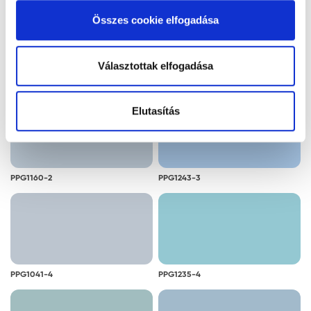
alkalmazását. A "Részletek megjelenítése” gombra
Összes cookie elfogadása
kattintással megismerheti és beállíthatja, hogy mely
cookie alkalmazását fogadja el.
Választottak elfogadása
PPG1141-2
PPG1140-2
Elutasítás
PPG1160-2
PPG1243-3
PPG1041-4
PPG1235-4