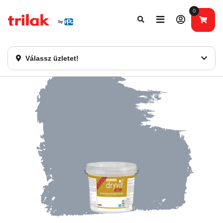
0
Fontos tájékoztatás!
Webshopunk hamarosan bezárásra kerül. Kérjük, új
rendelést már ne adjon le. Köszönjük eddigi bizalmát!
Válassz üzletet!