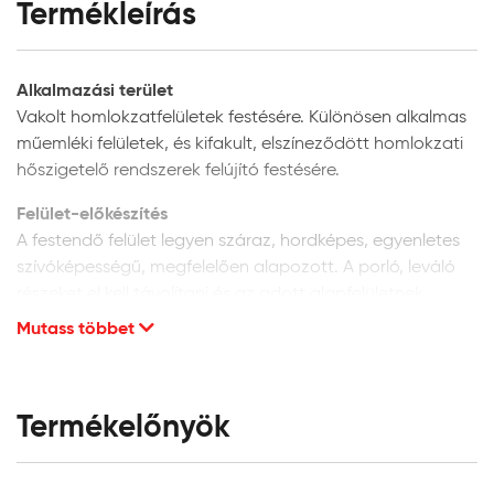
Termékleírás
Alkalmazási terület
Vakolt homlokzatfelületek festésére. Különösen alkalmas
műemléki felületek, és kifakult, elszíneződött homlokzati
hőszigetelő rendszerek felújító festésére.
Felület-előkészítés
A festendő felület legyen száraz, hordképes, egyenletes
szívóképességű, megfelelően alapozott. A porló, leváló
részeket el kell távolítani és az adott alapfelületnek
megfelelően kijavítani. A vakolat minősége legyen min. vH
Mutass többet
10. Homlokzati felületek glettelését nem javasoljuk, mivel
a glettanyagok hosszú távú tartóssága
homlokzatfelületeken kétséges.
Termékelőnyök
Új, vakolt vagy beton felületek:
alapozáshoz és a
felület szívóképességének kiegyenlítéséhez a