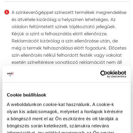
Felhordás módja:
ecsettel, hengerrel vagy
megfelelő szóró berendezéssel. Szóráshoz a szórási
A színkeverőgéppel színezett termékek megrendelése
paramétereket az adott géptípushoz kell beállítani.
és átvétele kizárólag a helyszínen lehetséges. Az
Színezhetőség:
színkeverőgépen több ezer UV-álló
oldalon feltűntetett színek tájékoztató jellegűek.
színben színezhető.
Kérjük a színt a felhasználás elött ellenőrizze.
Megjegyzés: a javasolt rétegfelépítések minden esetben
Reklamációt kizárólag a szín ellenőrzése után, de
a legjobb tudásunk szerinti ajánlások, és nem mentesítik
még a termék felhasználása elött fogadunk. Előzetes
a felhasználót az adott festendő felület vizsgálatától.
szín ellenőrzés nélkül felhordott festék vagy vakolat
esetén színeltérésre vonatkozó reklamációt nem áll
Tanácsok, ajánlások, speciális tudnivalók, egyebek
módunkban elfogadni!
Gépi színkeverés: a színkeverőgép a kiválasztott
Szín keresése kód szerint
szín fényállóságáról egyértelmű információt ad. Ne
RAL, NCS, és PPG Voice of Color színskálákban történő
alkalmazzon „nem fényálló” jelzéssel ellátott színt
Cookie beállítások
kereséshez írja be a szín kódját a lenti mezőbe az
homlokzati felületre, mert ezek a színek gyorsan
A weboldalunkon cookie-kat használunk. A cookie-k
alábbiak szerint:
kifakulhatnak.
olyan kis adatcsomagok, melyeket a honlapok kérésére
- RAL kód: a RAL szó után szóközzel írjon be 4
A gépi színkeverés pontosságának megítélésére
a böngésző ment el az Ön eszközére és ott tárolják a
számkaraktert (pl. RAL 7001)
megfelelő színmérő berendezés alkalmas, mivel a
böngészés során keletkezett, számukra releváns
- NCS kód: az S betű után szóközzel írjon be 4
szemünkkel látott színt sok tényező (a referencia
információkat, így például megjegyzik az Ön egyéni