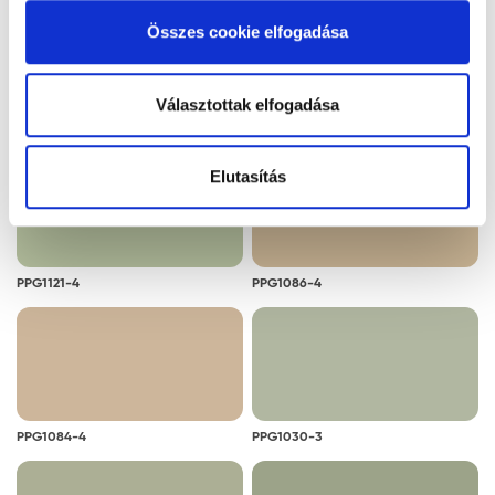
alkalmazását. A "Részletek megjelenítése” gombra
Összes cookie elfogadása
kattintással megismerheti és beállíthatja, hogy mely
cookie alkalmazását fogadja el.
Választottak elfogadása
PPG1086-3
PPG1024-3
Elutasítás
PPG1121-4
PPG1086-4
PPG1084-4
PPG1030-3