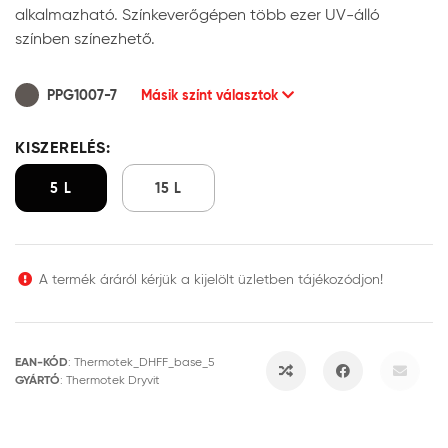
alkalmazható. Színkeverőgépen több ezer UV-álló
színben színezhető.
PPG1007-7
Másik színt választok
KISZERELÉS:
5 L
15 L
A termék áráról kérjük a kijelölt üzletben tájékozódjon!
EAN-KÓD
:
Thermotek_DHFF_base_5
GYÁRTÓ
:
Thermotek Dryvit