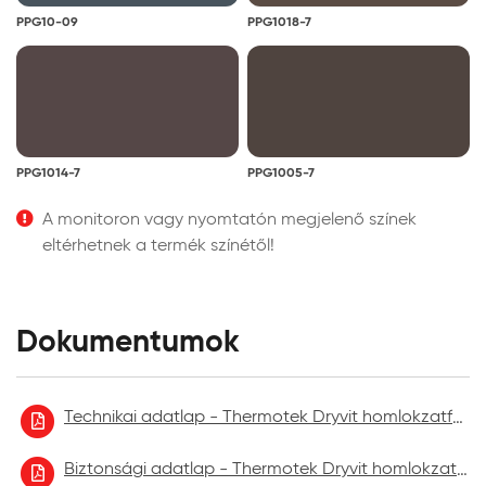
PPG10-09
PPG1018-7
PPG1014-7
PPG1005-7
A monitoron vagy nyomtatón megjelenő színek
eltérhetnek a termék színétől!
Dokumentumok
Technikai adatlap - Thermotek Dryvit homlokzatfelújító festék
Biztonsági adatlap - Thermotek Dryvit homlokzatfelújító festék 2021.09.