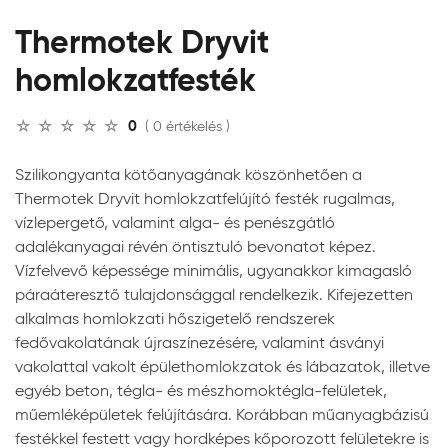
Thermotek Dryvit
homlokzatfesték
0
( 0 értékelés )
Szilikongyanta kötőanyagának köszönhetően a
Thermotek Dryvit homlokzatfelújító festék rugalmas,
vízlepergető, valamint alga- és penészgátló
adalékanyagai révén öntisztuló bevonatot képez.
Vízfelvevő képessége minimális, ugyanakkor kimagasló
páraáteresztő tulajdonsággal rendelkezik. Kifejezetten
alkalmas homlokzati hőszigetelő rendszerek
fedővakolatának újraszínezésére, valamint ásványi
vakolattal vakolt épülethomlokzatok és lábazatok, illetve
egyéb beton, tégla- és mészhomoktégla-felületek,
műemléképületek felújítására. Korábban műanyagbázisú
festékkel festett vagy hordképes kőporozott felületekre is