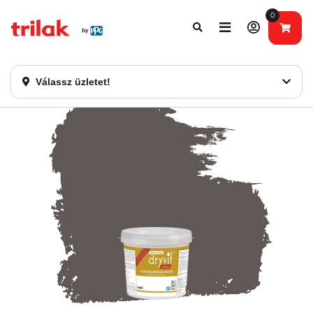
0
Fontos tájékoztatás!
Webshopunk hamarosan bezárásra kerül. Kérjük, új
rendelést már ne adjon le. Köszönjük eddigi bizalmát!
Válassz üzletet!