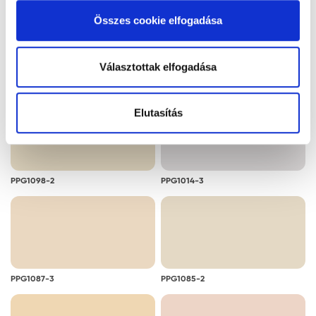
alkalmazását. A "Részletek megjelenítése” gombra
Összes cookie elfogadása
kattintással megismerheti és beállíthatja, hogy mely
cookie alkalmazását fogadja el.
Választottak elfogadása
PPG1014-2
PPG1075-2
Elutasítás
PPG1098-2
PPG1014-3
PPG1087-3
PPG1085-2