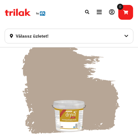
0
Fontos tájékoztatás!
Webshopunk hamarosan bezárásra kerül. Kérjük, új
rendelést már ne adjon le. Köszönjük eddigi bizalmát!
Válassz üzletet!