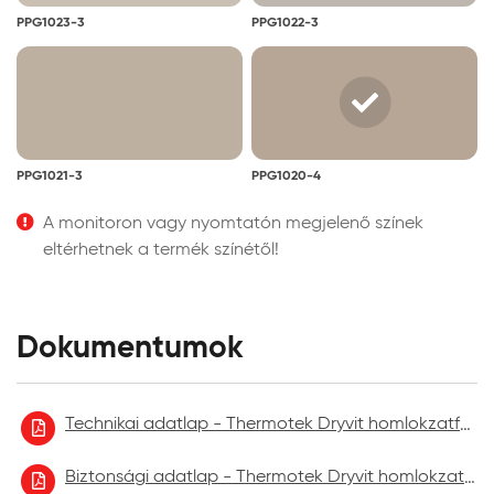
PPG1023-3
PPG1022-3
PPG1021-3
PPG1020-4
A monitoron vagy nyomtatón megjelenő színek
eltérhetnek a termék színétől!
Dokumentumok
Technikai adatlap - Thermotek Dryvit homlokzatfelújító festék
Biztonsági adatlap - Thermotek Dryvit homlokzatfelújító festék 2021.09.