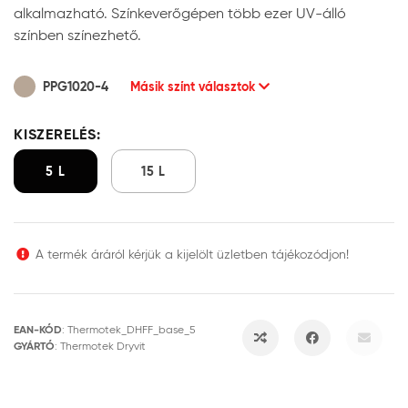
alkalmazható. Színkeverőgépen több ezer UV-álló
színben színezhető.
PPG1020-4
Másik színt választok
KISZERELÉS:
5 L
15 L
A termék áráról kérjük a kijelölt üzletben tájékozódjon!
EAN-KÓD
:
Thermotek_DHFF_base_5
GYÁRTÓ
:
Thermotek Dryvit