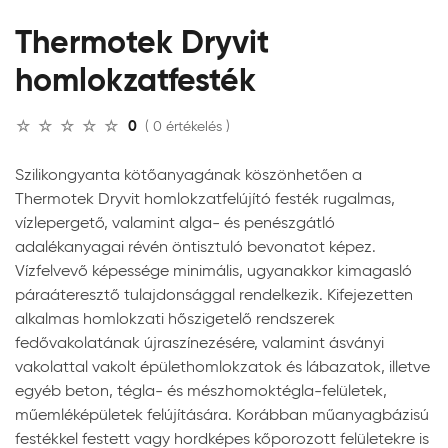
Thermotek Dryvit
homlokzatfesték
0
( 0 értékelés )
Szilikongyanta kötőanyagának köszönhetően a
Thermotek Dryvit homlokzatfelújító festék rugalmas,
vízlepergető, valamint alga- és penészgátló
adalékanyagai révén öntisztuló bevonatot képez.
Vízfelvevő képessége minimális, ugyanakkor kimagasló
páraáteresztő tulajdonsággal rendelkezik. Kifejezetten
alkalmas homlokzati hőszigetelő rendszerek
fedővakolatának újraszínezésére, valamint ásványi
vakolattal vakolt épülethomlokzatok és lábazatok, illetve
egyéb beton, tégla- és mészhomoktégla-felületek,
műemléképületek felújítására. Korábban műanyagbázisú
festékkel festett vagy hordképes kőporozott felületekre is