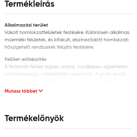
Termékleírás
Alkalmazási terület
Vakolt homlokzatfelületek festésére. Különösen alkalmas
műemléki felületek, és kifakult, elszíneződött homlokzati
hőszigetelő rendszerek felújító festésére.
Felület-előkészítés
A festendő felület legyen száraz, hordképes, egyenletes
szívóképességű, megfelelően alapozott. A porló, leváló
részeket el kell távolítani és az adott alapfelületnek
megfelelően kijavítani. A vakolat minősége legyen min. vH
Mutass többet
10. Homlokzati felületek glettelését nem javasoljuk, mivel
a glettanyagok hosszú távú tartóssága
homlokzatfelületeken kétséges.
Termékelőnyök
Új, vakolt vagy beton felületek:
alapozáshoz és a
felület szívóképességének kiegyenlítéséhez a