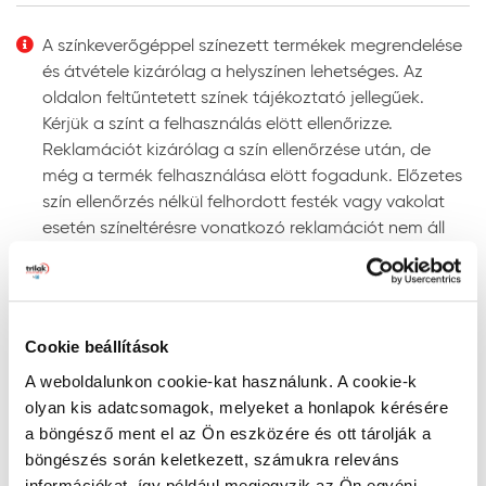
Felhordás módja:
ecsettel, hengerrel vagy
megfelelő szóró berendezéssel. Szóráshoz a szórási
A színkeverőgéppel színezett termékek megrendelése
paramétereket az adott géptípushoz kell beállítani.
és átvétele kizárólag a helyszínen lehetséges. Az
Színezhetőség:
színkeverőgépen több ezer UV-álló
oldalon feltűntetett színek tájékoztató jellegűek.
színben színezhető.
Kérjük a színt a felhasználás elött ellenőrizze.
Megjegyzés: a javasolt rétegfelépítések minden esetben
Reklamációt kizárólag a szín ellenőrzése után, de
a legjobb tudásunk szerinti ajánlások, és nem mentesítik
még a termék felhasználása elött fogadunk. Előzetes
a felhasználót az adott festendő felület vizsgálatától.
szín ellenőrzés nélkül felhordott festék vagy vakolat
esetén színeltérésre vonatkozó reklamációt nem áll
Tanácsok, ajánlások, speciális tudnivalók, egyebek
módunkban elfogadni!
Gépi színkeverés: a színkeverőgép a kiválasztott
Szín keresése kód szerint
szín fényállóságáról egyértelmű információt ad. Ne
RAL, NCS, és PPG Voice of Color színskálákban történő
alkalmazzon „nem fényálló” jelzéssel ellátott színt
Cookie beállítások
kereséshez írja be a szín kódját a lenti mezőbe az
homlokzati felületre, mert ezek a színek gyorsan
A weboldalunkon cookie-kat használunk. A cookie-k
alábbiak szerint:
kifakulhatnak.
olyan kis adatcsomagok, melyeket a honlapok kérésére
- RAL kód: a RAL szó után szóközzel írjon be 4
A gépi színkeverés pontosságának megítélésére
a böngésző ment el az Ön eszközére és ott tárolják a
számkaraktert (pl. RAL 7001)
megfelelő színmérő berendezés alkalmas, mivel a
böngészés során keletkezett, számukra releváns
- NCS kód: az S betű után szóközzel írjon be 4
szemünkkel látott színt sok tényező (a referencia
információkat, így például megjegyzik az Ön egyéni