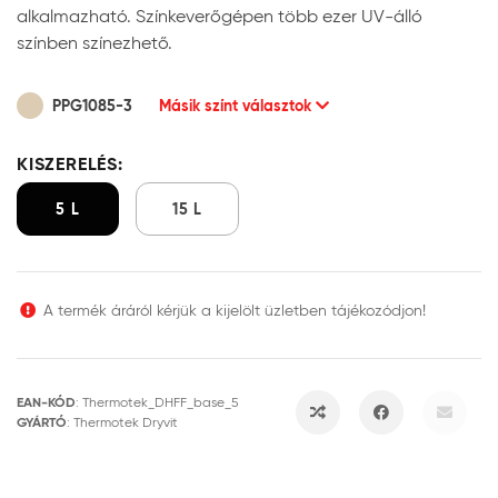
alkalmazható. Színkeverőgépen több ezer UV-álló
színben színezhető.
PPG1085-3
Másik színt választok
KISZERELÉS:
5 L
15 L
A termék áráról kérjük a kijelölt üzletben tájékozódjon!
EAN-KÓD
:
Thermotek_DHFF_base_5
GYÁRTÓ
:
Thermotek Dryvit