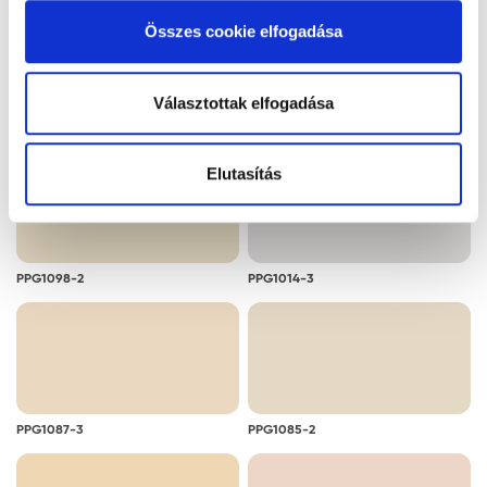
alkalmazását. A "Részletek megjelenítése” gombra
Összes cookie elfogadása
kattintással megismerheti és beállíthatja, hogy mely
cookie alkalmazását fogadja el.
Választottak elfogadása
PPG1014-2
PPG1075-2
Elutasítás
PPG1098-2
PPG1014-3
PPG1087-3
PPG1085-2