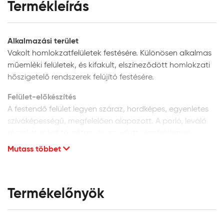
Termékleírás
Alkalmazási terület
Vakolt homlokzatfelületek festésére. Különösen alkalmas
műemléki felületek, és kifakult, elszíneződött homlokzati
hőszigetelő rendszerek felújító festésére.
Felület-előkészítés
A festendő felület legyen száraz, hordképes, egyenletes
szívóképességű, megfelelően alapozott. A porló, leváló
részeket el kell távolítani és az adott alapfelületnek
megfelelően kijavítani. A vakolat minősége legyen min. vH
Mutass többet
10. Homlokzati felületek glettelését nem javasoljuk, mivel
a glettanyagok hosszú távú tartóssága
homlokzatfelületeken kétséges.
Termékelőnyök
Új, vakolt vagy beton felületek:
alapozáshoz és a
felület szívóképességének kiegyenlítéséhez a