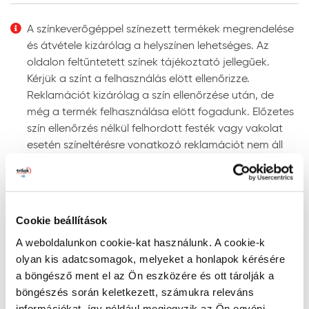
Felhordás módja:
ecsettel, hengerrel vagy
megfelelő szóró berendezéssel. Szóráshoz a szórási
A színkeverőgéppel színezett termékek megrendelése
paramétereket az adott géptípushoz kell beállítani.
és átvétele kizárólag a helyszínen lehetséges. Az
Színezhetőség:
színkeverőgépen több ezer UV-álló
oldalon feltűntetett színek tájékoztató jellegűek.
színben színezhető.
Kérjük a színt a felhasználás elött ellenőrizze.
Megjegyzés: a javasolt rétegfelépítések minden esetben
Reklamációt kizárólag a szín ellenőrzése után, de
a legjobb tudásunk szerinti ajánlások, és nem mentesítik
még a termék felhasználása elött fogadunk. Előzetes
a felhasználót az adott festendő felület vizsgálatától.
szín ellenőrzés nélkül felhordott festék vagy vakolat
esetén színeltérésre vonatkozó reklamációt nem áll
Tanácsok, ajánlások, speciális tudnivalók, egyebek
módunkban elfogadni!
Gépi színkeverés: a színkeverőgép a kiválasztott
Szín keresése kód szerint
szín fényállóságáról egyértelmű információt ad. Ne
RAL, NCS, és PPG Voice of Color színskálákban történő
alkalmazzon „nem fényálló” jelzéssel ellátott színt
Cookie beállítások
kereséshez írja be a szín kódját a lenti mezőbe az
homlokzati felületre, mert ezek a színek gyorsan
A weboldalunkon cookie-kat használunk. A cookie-k
alábbiak szerint:
kifakulhatnak.
olyan kis adatcsomagok, melyeket a honlapok kérésére
- RAL kód: a RAL szó után szóközzel írjon be 4
A gépi színkeverés pontosságának megítélésére
a böngésző ment el az Ön eszközére és ott tárolják a
számkaraktert (pl. RAL 7001)
megfelelő színmérő berendezés alkalmas, mivel a
böngészés során keletkezett, számukra releváns
- NCS kód: az S betű után szóközzel írjon be 4
szemünkkel látott színt sok tényező (a referencia
információkat, így például megjegyzik az Ön egyéni