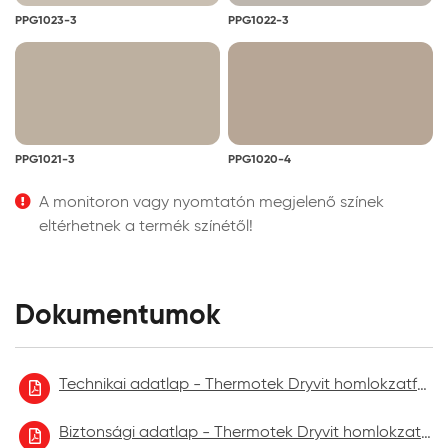
PPG1023-3
PPG1022-3
PPG1021-3
PPG1020-4
A monitoron vagy nyomtatón megjelenő színek
eltérhetnek a termék színétől!
Dokumentumok
Technikai adatlap - Thermotek Dryvit homlokzatfelújító festék
Biztonsági adatlap - Thermotek Dryvit homlokzatfelújító festék 2021.09.