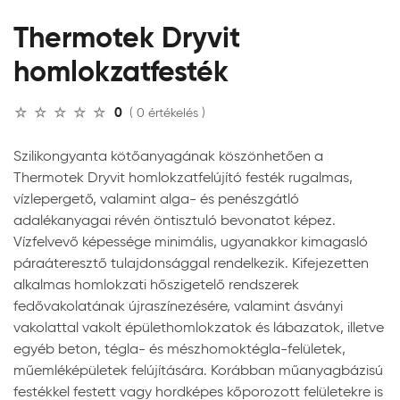
Thermotek Dryvit
homlokzatfesték
0
( 0 értékelés )
Szilikongyanta kötőanyagának köszönhetően a
Thermotek Dryvit homlokzatfelújító festék rugalmas,
vízlepergető, valamint alga- és penészgátló
adalékanyagai révén öntisztuló bevonatot képez.
Vízfelvevő képessége minimális, ugyanakkor kimagasló
páraáteresztő tulajdonsággal rendelkezik. Kifejezetten
alkalmas homlokzati hőszigetelő rendszerek
fedővakolatának újraszínezésére, valamint ásványi
vakolattal vakolt épülethomlokzatok és lábazatok, illetve
egyéb beton, tégla- és mészhomoktégla-felületek,
műemléképületek felújítására. Korábban műanyagbázisú
festékkel festett vagy hordképes kőporozott felületekre is