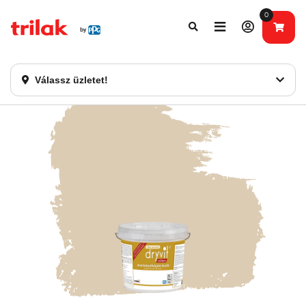
0
Fontos tájékoztatás!
Webshopunk hamarosan bezárásra kerül. Kérjük, új
rendelést már ne adjon le. Köszönjük eddigi bizalmát!
Válassz üzletet!