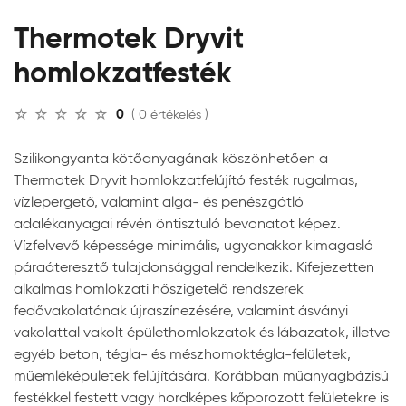
Thermotek Dryvit
homlokzatfesték
0
( 0 értékelés )
Szilikongyanta kötőanyagának köszönhetően a
Thermotek Dryvit homlokzatfelújító festék rugalmas,
vízlepergető, valamint alga- és penészgátló
adalékanyagai révén öntisztuló bevonatot képez.
Vízfelvevő képessége minimális, ugyanakkor kimagasló
páraáteresztő tulajdonsággal rendelkezik. Kifejezetten
alkalmas homlokzati hőszigetelő rendszerek
fedővakolatának újraszínezésére, valamint ásványi
vakolattal vakolt épülethomlokzatok és lábazatok, illetve
egyéb beton, tégla- és mészhomoktégla-felületek,
műemléképületek felújítására. Korábban műanyagbázisú
festékkel festett vagy hordképes kőporozott felületekre is