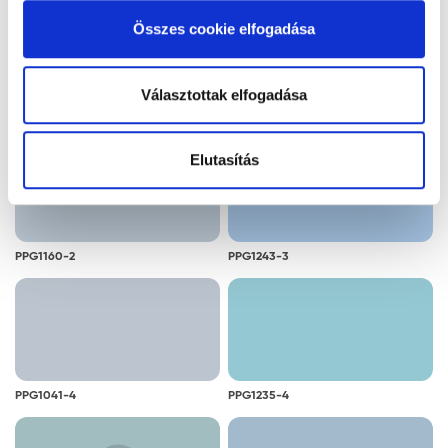
alkalmazását. A "Részletek megjelenítése” gombra
Összes cookie elfogadása
kattintással megismerheti és beállíthatja, hogy mely
cookie alkalmazását fogadja el.
Választottak elfogadása
PPG1141-2
PPG1140-2
Elutasítás
PPG1160-2
PPG1243-3
PPG1041-4
PPG1235-4