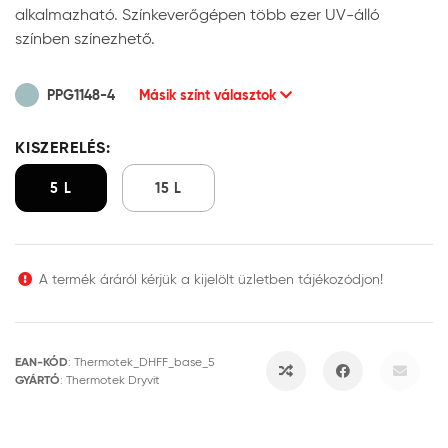
alkalmazható. Színkeverőgépen több ezer UV-álló
színben színezhető.
PPG1148-4
Másik színt választok
KISZERELÉS:
5 L
15 L
A termék áráról kérjük a kijelölt üzletben tájékozódjon!
EAN-KÓD
:
Thermotek_DHFF_base_5
GYÁRTÓ
:
Thermotek Dryvit