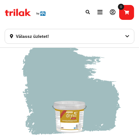
0
Fontos tájékoztatás!
Webshopunk hamarosan bezárásra kerül. Kérjük, új
rendelést már ne adjon le. Köszönjük eddigi bizalmát!
Válassz üzletet!