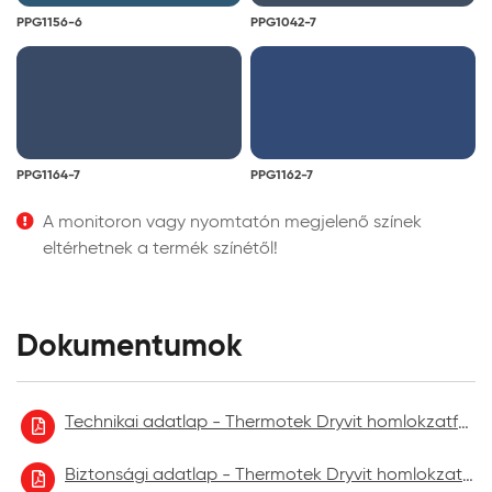
PPG1156-6
PPG1042-7
PPG1164-7
PPG1162-7
A monitoron vagy nyomtatón megjelenő színek
eltérhetnek a termék színétől!
Dokumentumok
Technikai adatlap - Thermotek Dryvit homlokzatfelújító festék
Biztonsági adatlap - Thermotek Dryvit homlokzatfelújító festék 2021.09.