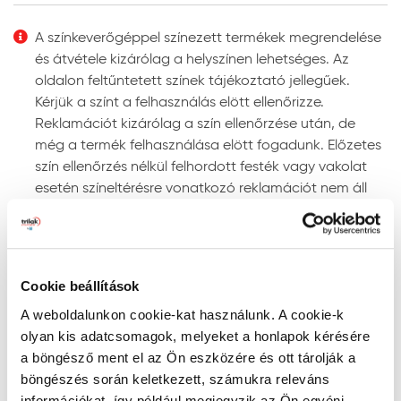
Felhordás módja:
ecsettel, hengerrel vagy
megfelelő szóró berendezéssel. Szóráshoz a szórási
A színkeverőgéppel színezett termékek megrendelése
paramétereket az adott géptípushoz kell beállítani.
és átvétele kizárólag a helyszínen lehetséges. Az
Színezhetőség:
színkeverőgépen több ezer UV-álló
oldalon feltűntetett színek tájékoztató jellegűek.
színben színezhető.
Kérjük a színt a felhasználás elött ellenőrizze.
Megjegyzés: a javasolt rétegfelépítések minden esetben
Reklamációt kizárólag a szín ellenőrzése után, de
a legjobb tudásunk szerinti ajánlások, és nem mentesítik
még a termék felhasználása elött fogadunk. Előzetes
a felhasználót az adott festendő felület vizsgálatától.
szín ellenőrzés nélkül felhordott festék vagy vakolat
esetén színeltérésre vonatkozó reklamációt nem áll
Tanácsok, ajánlások, speciális tudnivalók, egyebek
módunkban elfogadni!
Gépi színkeverés: a színkeverőgép a kiválasztott
Szín keresése kód szerint
szín fényállóságáról egyértelmű információt ad. Ne
RAL, NCS, és PPG Voice of Color színskálákban történő
alkalmazzon „nem fényálló” jelzéssel ellátott színt
Cookie beállítások
kereséshez írja be a szín kódját a lenti mezőbe az
homlokzati felületre, mert ezek a színek gyorsan
A weboldalunkon cookie-kat használunk. A cookie-k
alábbiak szerint:
kifakulhatnak.
olyan kis adatcsomagok, melyeket a honlapok kérésére
- RAL kód: a RAL szó után szóközzel írjon be 4
A gépi színkeverés pontosságának megítélésére
a böngésző ment el az Ön eszközére és ott tárolják a
számkaraktert (pl. RAL 7001)
megfelelő színmérő berendezés alkalmas, mivel a
böngészés során keletkezett, számukra releváns
- NCS kód: az S betű után szóközzel írjon be 4
szemünkkel látott színt sok tényező (a referencia
információkat, így például megjegyzik az Ön egyéni