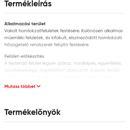
Termékleírás
Alkalmazási terület
Vakolt homlokzatfelületek festésére. Különösen alkalmas
műemléki felületek, és kifakult, elszíneződött homlokzati
hőszigetelő rendszerek felújító festésére.
Felület-előkészítés
A festendő felület legyen száraz, hordképes, egyenletes
szívóképességű, megfelelően alapozott. A porló, leváló
részeket el kell távolítani és az adott alapfelületnek
megfelelően kijavítani. A vakolat minősége legyen min. vH
Mutass többet
10. Homlokzati felületek glettelését nem javasoljuk, mivel
a glettanyagok hosszú távú tartóssága
homlokzatfelületeken kétséges.
Termékelőnyök
Új, vakolt vagy beton felületek:
alapozáshoz és a
felület szívóképességének kiegyenlítéséhez a