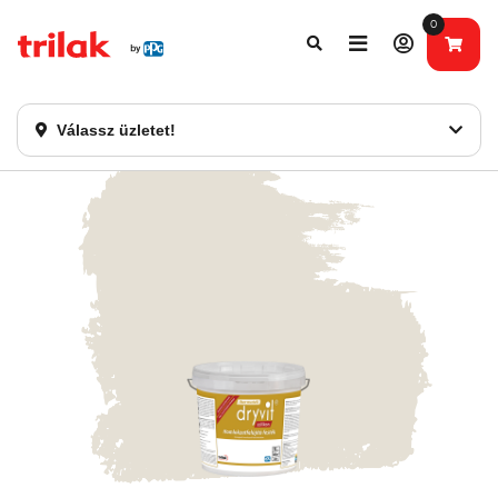
0
Fontos tájékoztatás!
Webshopunk hamarosan bezárásra kerül. Kérjük, új
rendelést már ne adjon le. Köszönjük eddigi bizalmát!
Válassz üzletet!