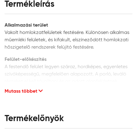
Termékleírás
Alkalmazási terület
Vakolt homlokzatfelületek festésére. Különösen alkalmas
műemléki felületek, és kifakult, elszíneződött homlokzati
hőszigetelő rendszerek felújító festésére.
Felület-előkészítés
A festendő felület legyen száraz, hordképes, egyenletes
szívóképességű, megfelelően alapozott. A porló, leváló
részeket el kell távolítani és az adott alapfelületnek
megfelelően kijavítani. A vakolat minősége legyen min. vH
Mutass többet
10. Homlokzati felületek glettelését nem javasoljuk, mivel
a glettanyagok hosszú távú tartóssága
homlokzatfelületeken kétséges.
Termékelőnyök
Új, vakolt vagy beton felületek:
alapozáshoz és a
felület szívóképességének kiegyenlítéséhez a