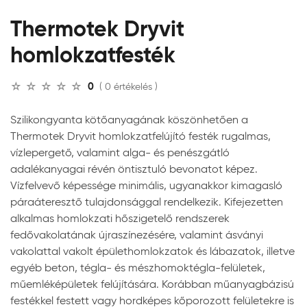
Thermotek Dryvit
homlokzatfesték
0
( 0 értékelés )
Szilikongyanta kötőanyagának köszönhetően a
Thermotek Dryvit homlokzatfelújító festék rugalmas,
vízlepergető, valamint alga- és penészgátló
adalékanyagai révén öntisztuló bevonatot képez.
Vízfelvevő képessége minimális, ugyanakkor kimagasló
páraáteresztő tulajdonsággal rendelkezik. Kifejezetten
alkalmas homlokzati hőszigetelő rendszerek
fedővakolatának újraszínezésére, valamint ásványi
vakolattal vakolt épülethomlokzatok és lábazatok, illetve
egyéb beton, tégla- és mészhomoktégla-felületek,
műemléképületek felújítására. Korábban műanyagbázisú
festékkel festett vagy hordképes kőporozott felületekre is