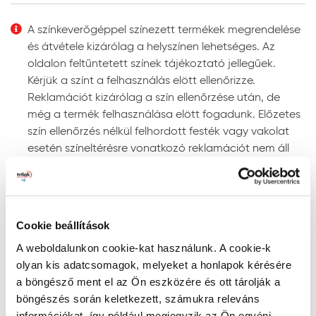
Felhordás módja:
ecsettel, hengerrel vagy
megfelelő szóró berendezéssel. Szóráshoz a szórási
A színkeverőgéppel színezett termékek megrendelése
paramétereket az adott géptípushoz kell beállítani.
és átvétele kizárólag a helyszínen lehetséges. Az
Színezhetőség:
színkeverőgépen több ezer UV-álló
oldalon feltűntetett színek tájékoztató jellegűek.
színben színezhető.
Kérjük a színt a felhasználás elött ellenőrizze.
Megjegyzés: a javasolt rétegfelépítések minden esetben
Reklamációt kizárólag a szín ellenőrzése után, de
a legjobb tudásunk szerinti ajánlások, és nem mentesítik
még a termék felhasználása elött fogadunk. Előzetes
a felhasználót az adott festendő felület vizsgálatától.
szín ellenőrzés nélkül felhordott festék vagy vakolat
esetén színeltérésre vonatkozó reklamációt nem áll
Tanácsok, ajánlások, speciális tudnivalók, egyebek
módunkban elfogadni!
Gépi színkeverés: a színkeverőgép a kiválasztott
Szín keresése kód szerint
szín fényállóságáról egyértelmű információt ad. Ne
RAL, NCS, és PPG Voice of Color színskálákban történő
alkalmazzon „nem fényálló” jelzéssel ellátott színt
Cookie beállítások
kereséshez írja be a szín kódját a lenti mezőbe az
homlokzati felületre, mert ezek a színek gyorsan
A weboldalunkon cookie-kat használunk. A cookie-k
alábbiak szerint:
kifakulhatnak.
olyan kis adatcsomagok, melyeket a honlapok kérésére
- RAL kód: a RAL szó után szóközzel írjon be 4
A gépi színkeverés pontosságának megítélésére
a böngésző ment el az Ön eszközére és ott tárolják a
számkaraktert (pl. RAL 7001)
megfelelő színmérő berendezés alkalmas, mivel a
böngészés során keletkezett, számukra releváns
- NCS kód: az S betű után szóközzel írjon be 4
szemünkkel látott színt sok tényező (a referencia
információkat, így például megjegyzik az Ön egyéni