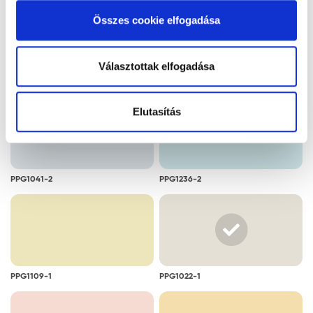
alkalmazását. A "Részletek megjelenítése” gombra
Összes cookie elfogadása
kattintással megismerheti és beállíthatja, hogy mely
cookie alkalmazását fogadja el.
Választottak elfogadása
PPG1214-3
PPG1216-4
Elutasítás
PPG1041-2
PPG1236-2
PPG1109-1
PPG1022-1