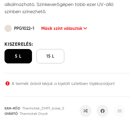
alkalmazható. Színkeverőgépen több ezer UV-álló
színben színezhető.
PPG1022-1
Másik színt választok
KISZERELÉS:
5 L
15 L
A termék áráról kérjük a kijelölt üzletben tájékozódjon!
EAN-KÓD
:
Thermotek_DHFF_base_5
GYÁRTÓ
:
Thermotek Dryvit