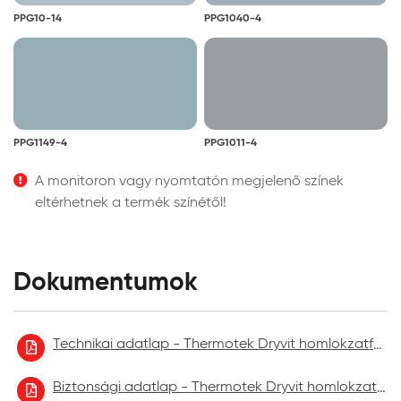
PPG10-14
PPG1040-4
PPG1149-4
PPG1011-4
A monitoron vagy nyomtatón megjelenő színek
eltérhetnek a termék színétől!
Dokumentumok
Technikai adatlap - Thermotek Dryvit homlokzatfelújító festék
Biztonsági adatlap - Thermotek Dryvit homlokzatfelújító festék 2021.09.