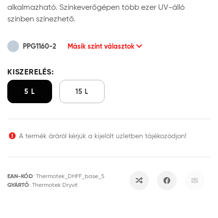
alkalmazható. Színkeverőgépen több ezer UV-álló
színben színezhető.
PPG1160-2
Másik színt választok
KISZERELÉS:
5 L
15 L
A termék áráról kérjük a kijelölt üzletben tájékozódjon!
EAN-KÓD
:
Thermotek_DHFF_base_5
GYÁRTÓ
:
Thermotek Dryvit