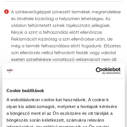
Felhordás módja:
ecsettel, hengerrel vagy
megfelelő szóró berendezéssel. Szóráshoz a szórási
A színkeverőgéppel színezett termékek megrendelése
paramétereket az adott géptípushoz kell beállítani.
és átvétele kizárólag a helyszínen lehetséges. Az
Színezhetőség:
színkeverőgépen több ezer UV-álló
oldalon feltűntetett színek tájékoztató jellegűek.
színben színezhető.
Kérjük a színt a felhasználás elött ellenőrizze.
Megjegyzés: a javasolt rétegfelépítések minden esetben
Reklamációt kizárólag a szín ellenőrzése után, de
a legjobb tudásunk szerinti ajánlások, és nem mentesítik
még a termék felhasználása elött fogadunk. Előzetes
a felhasználót az adott festendő felület vizsgálatától.
szín ellenőrzés nélkül felhordott festék vagy vakolat
esetén színeltérésre vonatkozó reklamációt nem áll
Tanácsok, ajánlások, speciális tudnivalók, egyebek
módunkban elfogadni!
Gépi színkeverés: a színkeverőgép a kiválasztott
Szín keresése kód szerint
szín fényállóságáról egyértelmű információt ad. Ne
RAL, NCS, és PPG Voice of Color színskálákban történő
alkalmazzon „nem fényálló” jelzéssel ellátott színt
Cookie beállítások
kereséshez írja be a szín kódját a lenti mezőbe az
homlokzati felületre, mert ezek a színek gyorsan
A weboldalunkon cookie-kat használunk. A cookie-k
alábbiak szerint:
kifakulhatnak.
olyan kis adatcsomagok, melyeket a honlapok kérésére
- RAL kód: a RAL szó után szóközzel írjon be 4
A gépi színkeverés pontosságának megítélésére
a böngésző ment el az Ön eszközére és ott tárolják a
számkaraktert (pl. RAL 7001)
megfelelő színmérő berendezés alkalmas, mivel a
böngészés során keletkezett, számukra releváns
- NCS kód: az S betű után szóközzel írjon be 4
szemünkkel látott színt sok tényező (a referencia
információkat, így például megjegyzik az Ön egyéni