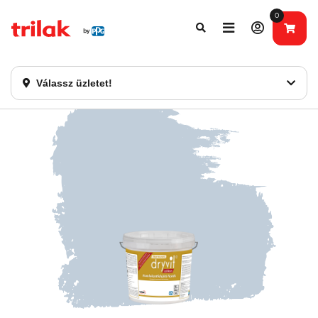
0
Fontos tájékoztatás!
Webshopunk hamarosan bezárásra kerül. Kérjük, új
rendelést már ne adjon le. Köszönjük eddigi bizalmát!
Válassz üzletet!