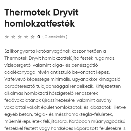
Thermotek Dryvit
homlokzatfesték
0
( 0 értékelés )
Szilikongyanta kötőanyagának köszönhetően a
Thermotek Dryvit homlokzatfelújító festék rugalmas,
vízlepergető, valamint alga- és penészgátló
adalékanyagai révén öntisztuló bevonatot képez.
Vízfelvevő képessége minimális, ugyanakkor kimagasló
páraáteresztő tulajdonsággal rendelkezik. Kifejezetten
alkalmas homlokzati hőszigetelő rendszerek
fedővakolatának újraszínezésére, valamint ásványi
vakolattal vakolt épülethomlokzatok és lábazatok, illetve
egyéb beton, tégla- és mészhomoktégla-felületek,
műemléképületek felújítására. Korábban műanyagbázisú
festékkel festett vagy hordképes kőporozott felületekre is