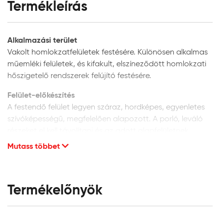
Termékleírás
Alkalmazási terület
Vakolt homlokzatfelületek festésére. Különösen alkalmas
műemléki felületek, és kifakult, elszíneződött homlokzati
hőszigetelő rendszerek felújító festésére.
Felület-előkészítés
A festendő felület legyen száraz, hordképes, egyenletes
szívóképességű, megfelelően alapozott. A porló, leváló
részeket el kell távolítani és az adott alapfelületnek
megfelelően kijavítani. A vakolat minősége legyen min. vH
Mutass többet
10. Homlokzati felületek glettelését nem javasoljuk, mivel
a glettanyagok hosszú távú tartóssága
homlokzatfelületeken kétséges.
Termékelőnyök
Új, vakolt vagy beton felületek:
alapozáshoz és a
felület szívóképességének kiegyenlítéséhez a