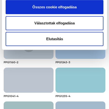
alkalmazását. A "Részletek megjelenítése” gombra
Összes cookie elfogadása
kattintással megismerheti és beállíthatja, hogy mely
cookie alkalmazását fogadja el.
Választottak elfogadása
PPG1141-2
PPG1140-2
Elutasítás
PPG1160-2
PPG1243-3
PPG1041-4
PPG1235-4