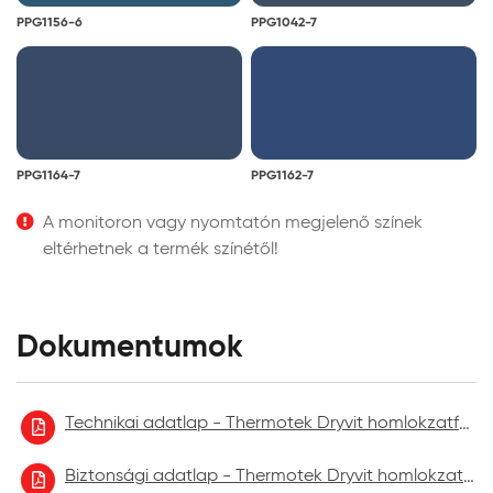
PPG1156-6
PPG1042-7
PPG1164-7
PPG1162-7
A monitoron vagy nyomtatón megjelenő színek
eltérhetnek a termék színétől!
Dokumentumok
Technikai adatlap - Thermotek Dryvit homlokzatfelújító festék
Biztonsági adatlap - Thermotek Dryvit homlokzatfelújító festék 2021.09.