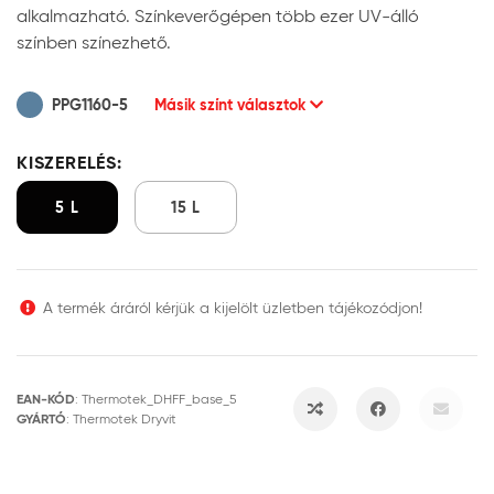
alkalmazható. Színkeverőgépen több ezer UV-álló
színben színezhető.
PPG1160-5
Másik színt választok
KISZERELÉS:
5 L
15 L
A termék áráról kérjük a kijelölt üzletben tájékozódjon!
EAN-KÓD
:
Thermotek_DHFF_base_5
GYÁRTÓ
:
Thermotek Dryvit