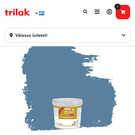
0
Fontos tájékoztatás!
Webshopunk hamarosan bezárásra kerül. Kérjük, új
rendelést már ne adjon le. Köszönjük eddigi bizalmát!
Válassz üzletet!