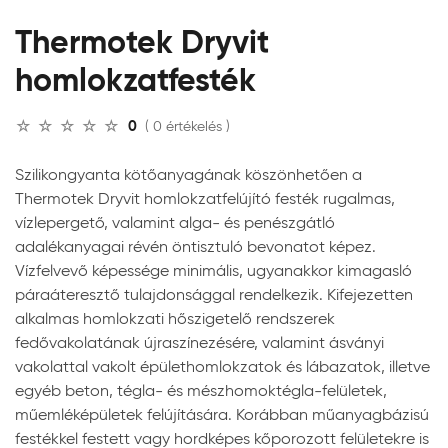
Thermotek Dryvit
homlokzatfesték
0
( 0 értékelés )
Szilikongyanta kötőanyagának köszönhetően a
Thermotek Dryvit homlokzatfelújító festék rugalmas,
vízlepergető, valamint alga- és penészgátló
adalékanyagai révén öntisztuló bevonatot képez.
Vízfelvevő képessége minimális, ugyanakkor kimagasló
páraáteresztő tulajdonsággal rendelkezik. Kifejezetten
alkalmas homlokzati hőszigetelő rendszerek
fedővakolatának újraszínezésére, valamint ásványi
vakolattal vakolt épülethomlokzatok és lábazatok, illetve
egyéb beton, tégla- és mészhomoktégla-felületek,
műemléképületek felújítására. Korábban műanyagbázisú
festékkel festett vagy hordképes kőporozott felületekre is