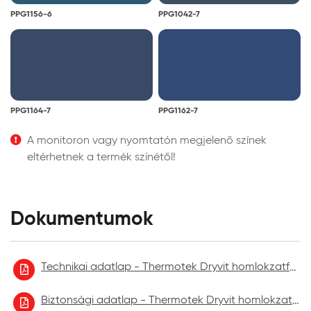
PPG1156-6
PPG1042-7
PPG1164-7
PPG1162-7
A monitoron vagy nyomtatón megjelenő színek
eltérhetnek a termék színétől!
Dokumentumok
Technikai adatlap - Thermotek Dryvit homlokzatfelújító festék
Biztonsági adatlap - Thermotek Dryvit homlokzatfelújító festék 2021.09.