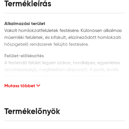
Termékleírás
Alkalmazási terület
Vakolt homlokzatfelületek festésére. Különösen alkalmas
műemléki felületek, és kifakult, elszíneződött homlokzati
hőszigetelő rendszerek felújító festésére.
Felület-előkészítés
A festendő felület legyen száraz, hordképes, egyenletes
szívóképességű, megfelelően alapozott. A porló, leváló
részeket el kell távolítani és az adott alapfelületnek
megfelelően kijavítani. A vakolat minősége legyen min. vH
Mutass többet
10. Homlokzati felületek glettelését nem javasoljuk, mivel
a glettanyagok hosszú távú tartóssága
homlokzatfelületeken kétséges.
Termékelőnyök
Új, vakolt vagy beton felületek:
alapozáshoz és a
felület szívóképességének kiegyenlítéséhez a