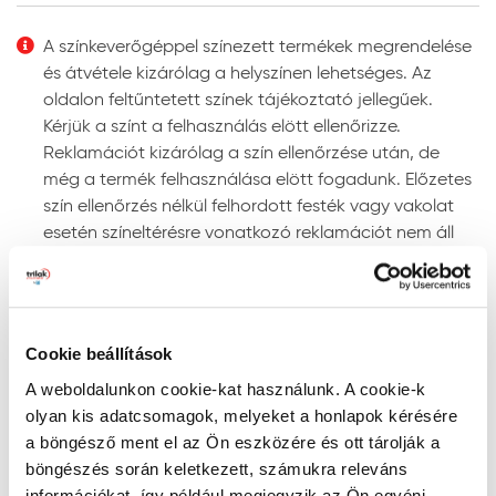
Felhordás módja:
ecsettel, hengerrel vagy
megfelelő szóró berendezéssel. Szóráshoz a szórási
A színkeverőgéppel színezett termékek megrendelése
paramétereket az adott géptípushoz kell beállítani.
és átvétele kizárólag a helyszínen lehetséges. Az
Színezhetőség:
színkeverőgépen több ezer UV-álló
oldalon feltűntetett színek tájékoztató jellegűek.
színben színezhető.
Kérjük a színt a felhasználás elött ellenőrizze.
Megjegyzés: a javasolt rétegfelépítések minden esetben
Reklamációt kizárólag a szín ellenőrzése után, de
a legjobb tudásunk szerinti ajánlások, és nem mentesítik
még a termék felhasználása elött fogadunk. Előzetes
a felhasználót az adott festendő felület vizsgálatától.
szín ellenőrzés nélkül felhordott festék vagy vakolat
esetén színeltérésre vonatkozó reklamációt nem áll
Tanácsok, ajánlások, speciális tudnivalók, egyebek
módunkban elfogadni!
Gépi színkeverés: a színkeverőgép a kiválasztott
Szín keresése kód szerint
szín fényállóságáról egyértelmű információt ad. Ne
RAL, NCS, és PPG Voice of Color színskálákban történő
alkalmazzon „nem fényálló” jelzéssel ellátott színt
Cookie beállítások
kereséshez írja be a szín kódját a lenti mezőbe az
homlokzati felületre, mert ezek a színek gyorsan
A weboldalunkon cookie-kat használunk. A cookie-k
alábbiak szerint:
kifakulhatnak.
olyan kis adatcsomagok, melyeket a honlapok kérésére
- RAL kód: a RAL szó után szóközzel írjon be 4
A gépi színkeverés pontosságának megítélésére
a böngésző ment el az Ön eszközére és ott tárolják a
számkaraktert (pl. RAL 7001)
megfelelő színmérő berendezés alkalmas, mivel a
böngészés során keletkezett, számukra releváns
- NCS kód: az S betű után szóközzel írjon be 4
szemünkkel látott színt sok tényező (a referencia
információkat, így például megjegyzik az Ön egyéni