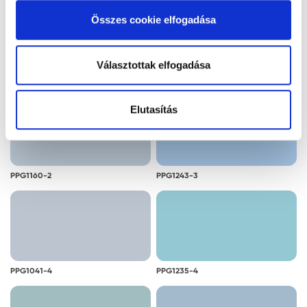
alkalmazását. A "Részletek megjelenítése” gombra
Összes cookie elfogadása
kattintással megismerheti és beállíthatja, hogy mely
cookie alkalmazását fogadja el.
Választottak elfogadása
PPG1141-2
PPG1140-2
Elutasítás
PPG1160-2
PPG1243-3
PPG1041-4
PPG1235-4