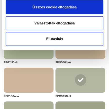
alkalmazását. A "Részletek megjelenítése” gombra
Összes cookie elfogadása
kattintással megismerheti és beállíthatja, hogy mely
cookie alkalmazását fogadja el.
Választottak elfogadása
PPG1086-3
PPG1024-3
Elutasítás
PPG1121-4
PPG1086-4
PPG1084-4
PPG1030-3