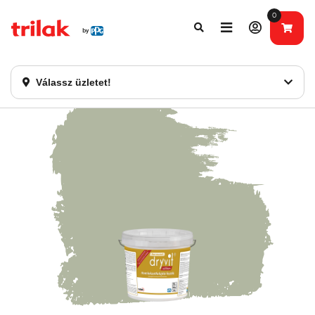
0
Fontos tájékoztatás!
Webshopunk hamarosan bezárásra kerül. Kérjük, új
rendelést már ne adjon le. Köszönjük eddigi bizalmát!
Válassz üzletet!