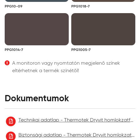
PPG10-09
PPG1018-7
PPG1014-7
PPG1005-7
A monitoron vagy nyomtatón megjelenő színek
eltérhetnek a termék színétől!
Dokumentumok
Technikai adatlap - Thermotek Dryvit homlokzatfelújító festék
Biztonsági adatlap - Thermotek Dryvit homlokzatfelújító festék 2021.09.