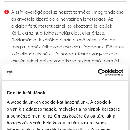
Felhordás módja:
ecsettel, hengerrel vagy
megfelelő szóró berendezéssel. Szóráshoz a szórási
A színkeverőgéppel színezett termékek megrendelése
paramétereket az adott géptípushoz kell beállítani.
és átvétele kizárólag a helyszínen lehetséges. Az
Színezhetőség:
színkeverőgépen több ezer UV-álló
oldalon feltűntetett színek tájékoztató jellegűek.
színben színezhető.
Kérjük a színt a felhasználás elött ellenőrizze.
Megjegyzés: a javasolt rétegfelépítések minden esetben
Reklamációt kizárólag a szín ellenőrzése után, de
a legjobb tudásunk szerinti ajánlások, és nem mentesítik
még a termék felhasználása elött fogadunk. Előzetes
a felhasználót az adott festendő felület vizsgálatától.
szín ellenőrzés nélkül felhordott festék vagy vakolat
esetén színeltérésre vonatkozó reklamációt nem áll
Tanácsok, ajánlások, speciális tudnivalók, egyebek
módunkban elfogadni!
Gépi színkeverés: a színkeverőgép a kiválasztott
Szín keresése kód szerint
szín fényállóságáról egyértelmű információt ad. Ne
RAL, NCS, és PPG Voice of Color színskálákban történő
alkalmazzon „nem fényálló” jelzéssel ellátott színt
Cookie beállítások
kereséshez írja be a szín kódját a lenti mezőbe az
homlokzati felületre, mert ezek a színek gyorsan
A weboldalunkon cookie-kat használunk. A cookie-k
alábbiak szerint:
kifakulhatnak.
olyan kis adatcsomagok, melyeket a honlapok kérésére
- RAL kód: a RAL szó után szóközzel írjon be 4
A gépi színkeverés pontosságának megítélésére
a böngésző ment el az Ön eszközére és ott tárolják a
számkaraktert (pl. RAL 7001)
megfelelő színmérő berendezés alkalmas, mivel a
böngészés során keletkezett, számukra releváns
- NCS kód: az S betű után szóközzel írjon be 4
szemünkkel látott színt sok tényező (a referencia
információkat, így például megjegyzik az Ön egyéni