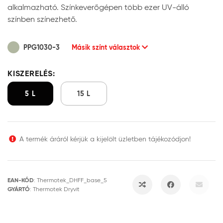
alkalmazható. Színkeverőgépen több ezer UV-álló
színben színezhető.
PPG1030-3
Másik színt választok
KISZERELÉS:
5 L
15 L
A termék áráról kérjük a kijelölt üzletben tájékozódjon!
EAN-KÓD
:
Thermotek_DHFF_base_5
GYÁRTÓ
:
Thermotek Dryvit