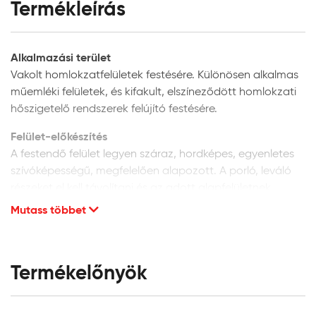
Termékleírás
Alkalmazási terület
Vakolt homlokzatfelületek festésére. Különösen alkalmas
műemléki felületek, és kifakult, elszíneződött homlokzati
hőszigetelő rendszerek felújító festésére.
Felület-előkészítés
A festendő felület legyen száraz, hordképes, egyenletes
szívóképességű, megfelelően alapozott. A porló, leváló
részeket el kell távolítani és az adott alapfelületnek
megfelelően kijavítani. A vakolat minősége legyen min. vH
Mutass többet
10. Homlokzati felületek glettelését nem javasoljuk, mivel
a glettanyagok hosszú távú tartóssága
homlokzatfelületeken kétséges.
Termékelőnyök
Új, vakolt vagy beton felületek:
alapozáshoz és a
felület szívóképességének kiegyenlítéséhez a