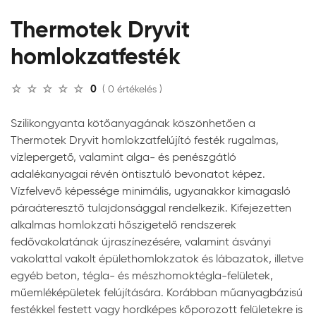
Thermotek Dryvit
homlokzatfesték
0
( 0 értékelés )
Szilikongyanta kötőanyagának köszönhetően a
Thermotek Dryvit homlokzatfelújító festék rugalmas,
vízlepergető, valamint alga- és penészgátló
adalékanyagai révén öntisztuló bevonatot képez.
Vízfelvevő képessége minimális, ugyanakkor kimagasló
páraáteresztő tulajdonsággal rendelkezik. Kifejezetten
alkalmas homlokzati hőszigetelő rendszerek
fedővakolatának újraszínezésére, valamint ásványi
vakolattal vakolt épülethomlokzatok és lábazatok, illetve
egyéb beton, tégla- és mészhomoktégla-felületek,
műemléképületek felújítására. Korábban műanyagbázisú
festékkel festett vagy hordképes kőporozott felületekre is