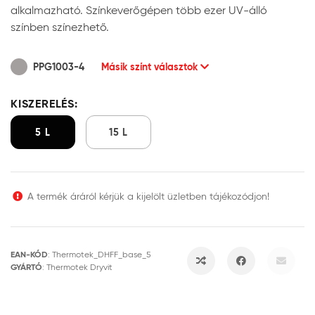
alkalmazható. Színkeverőgépen több ezer UV-álló
színben színezhető.
PPG1003-4
Másik színt választok
KISZERELÉS:
5 L
15 L
A termék áráról kérjük a kijelölt üzletben tájékozódjon!
EAN-KÓD
:
Thermotek_DHFF_base_5
GYÁRTÓ
:
Thermotek Dryvit