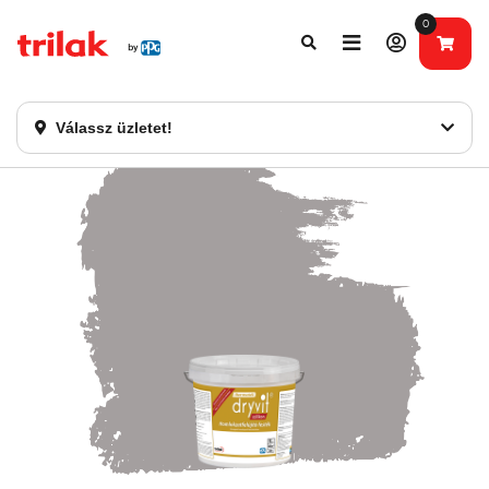
0
Fontos tájékoztatás!
Webshopunk hamarosan bezárásra kerül. Kérjük, új
rendelést már ne adjon le. Köszönjük eddigi bizalmát!
Válassz üzletet!