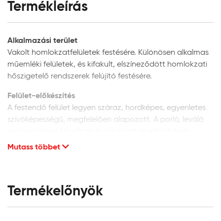
Termékleírás
Alkalmazási terület
Vakolt homlokzatfelületek festésére. Különösen alkalmas
műemléki felületek, és kifakult, elszíneződött homlokzati
hőszigetelő rendszerek felújító festésére.
Felület-előkészítés
A festendő felület legyen száraz, hordképes, egyenletes
szívóképességű, megfelelően alapozott. A porló, leváló
részeket el kell távolítani és az adott alapfelületnek
megfelelően kijavítani. A vakolat minősége legyen min. vH
Mutass többet
10. Homlokzati felületek glettelését nem javasoljuk, mivel
a glettanyagok hosszú távú tartóssága
homlokzatfelületeken kétséges.
Termékelőnyök
Új, vakolt vagy beton felületek:
alapozáshoz és a
felület szívóképességének kiegyenlítéséhez a