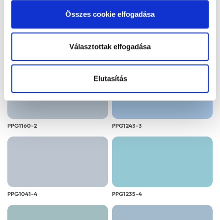
alkalmazását. A "Részletek megjelenítése” gombra
Összes cookie elfogadása
kattintással megismerheti és beállíthatja, hogy mely
cookie alkalmazását fogadja el.
Választottak elfogadása
PPG1141-2
PPG1140-2
Elutasítás
PPG1160-2
PPG1243-3
PPG1041-4
PPG1235-4