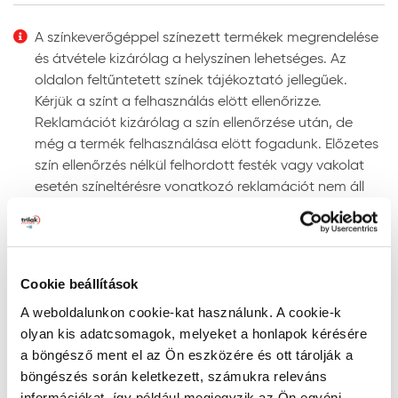
Felhordás módja:
ecsettel, hengerrel vagy
megfelelő szóró berendezéssel. Szóráshoz a szórási
A színkeverőgéppel színezett termékek megrendelése
paramétereket az adott géptípushoz kell beállítani.
és átvétele kizárólag a helyszínen lehetséges. Az
Színezhetőség:
színkeverőgépen több ezer UV-álló
oldalon feltűntetett színek tájékoztató jellegűek.
színben színezhető.
Kérjük a színt a felhasználás elött ellenőrizze.
Megjegyzés: a javasolt rétegfelépítések minden esetben
Reklamációt kizárólag a szín ellenőrzése után, de
a legjobb tudásunk szerinti ajánlások, és nem mentesítik
még a termék felhasználása elött fogadunk. Előzetes
a felhasználót az adott festendő felület vizsgálatától.
szín ellenőrzés nélkül felhordott festék vagy vakolat
esetén színeltérésre vonatkozó reklamációt nem áll
Tanácsok, ajánlások, speciális tudnivalók, egyebek
módunkban elfogadni!
Gépi színkeverés: a színkeverőgép a kiválasztott
Szín keresése kód szerint
szín fényállóságáról egyértelmű információt ad. Ne
RAL, NCS, és PPG Voice of Color színskálákban történő
alkalmazzon „nem fényálló” jelzéssel ellátott színt
Cookie beállítások
kereséshez írja be a szín kódját a lenti mezőbe az
homlokzati felületre, mert ezek a színek gyorsan
A weboldalunkon cookie-kat használunk. A cookie-k
alábbiak szerint:
kifakulhatnak.
olyan kis adatcsomagok, melyeket a honlapok kérésére
- RAL kód: a RAL szó után szóközzel írjon be 4
A gépi színkeverés pontosságának megítélésére
a böngésző ment el az Ön eszközére és ott tárolják a
számkaraktert (pl. RAL 7001)
megfelelő színmérő berendezés alkalmas, mivel a
böngészés során keletkezett, számukra releváns
- NCS kód: az S betű után szóközzel írjon be 4
szemünkkel látott színt sok tényező (a referencia
információkat, így például megjegyzik az Ön egyéni