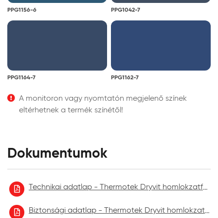
PPG1156-6
PPG1042-7
PPG1164-7
PPG1162-7
A monitoron vagy nyomtatón megjelenő színek
eltérhetnek a termék színétől!
Dokumentumok
Technikai adatlap - Thermotek Dryvit homlokzatfelújító festék
Biztonsági adatlap - Thermotek Dryvit homlokzatfelújító festék 2021.09.