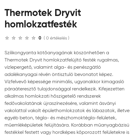
Thermotek Dryvit
homlokzatfesték
0
( 0 értékelés )
Szilikongyanta kötőanyagának köszönhetően a
Thermotek Dryvit homlokzatfelújító festék rugalmas,
vízlepergető, valamint alga- és penészgátló
adalékanyagai révén öntisztuló bevonatot képez.
Vízfelvevő képessége minimális, ugyanakkor kimagasló
páraáteresztő tulajdonsággal rendelkezik. Kifejezetten
alkalmas homlokzati hőszigetelő rendszerek
fedővakolatának újraszínezésére, valamint ásványi
vakolattal vakolt épülethomlokzatok és lábazatok, illetve
egyéb beton, tégla- és mészhomoktégla-felületek,
műemléképületek felújítására. Korábban műanyagbázisú
festékkel festett vagy hordképes kőporozott felületekre is