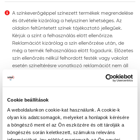
Felhordás módja:
ecsettel, hengerrel vagy
megfelelő szóró berendezéssel. Szóráshoz a szórási
A színkeverőgéppel színezett termékek megrendelése
paramétereket az adott géptípushoz kell beállítani.
és átvétele kizárólag a helyszínen lehetséges. Az
Színezhetőség:
színkeverőgépen több ezer UV-álló
oldalon feltűntetett színek tájékoztató jellegűek.
színben színezhető.
Kérjük a színt a felhasználás elött ellenőrizze.
Megjegyzés: a javasolt rétegfelépítések minden esetben
Reklamációt kizárólag a szín ellenőrzése után, de
a legjobb tudásunk szerinti ajánlások, és nem mentesítik
még a termék felhasználása elött fogadunk. Előzetes
a felhasználót az adott festendő felület vizsgálatától.
szín ellenőrzés nélkül felhordott festék vagy vakolat
esetén színeltérésre vonatkozó reklamációt nem áll
Tanácsok, ajánlások, speciális tudnivalók, egyebek
módunkban elfogadni!
Gépi színkeverés: a színkeverőgép a kiválasztott
Szín keresése kód szerint
szín fényállóságáról egyértelmű információt ad. Ne
RAL, NCS, és PPG Voice of Color színskálákban történő
alkalmazzon „nem fényálló” jelzéssel ellátott színt
Cookie beállítások
kereséshez írja be a szín kódját a lenti mezőbe az
homlokzati felületre, mert ezek a színek gyorsan
A weboldalunkon cookie-kat használunk. A cookie-k
alábbiak szerint:
kifakulhatnak.
olyan kis adatcsomagok, melyeket a honlapok kérésére
- RAL kód: a RAL szó után szóközzel írjon be 4
A gépi színkeverés pontosságának megítélésére
a böngésző ment el az Ön eszközére és ott tárolják a
számkaraktert (pl. RAL 7001)
megfelelő színmérő berendezés alkalmas, mivel a
böngészés során keletkezett, számukra releváns
- NCS kód: az S betű után szóközzel írjon be 4
szemünkkel látott színt sok tényező (a referencia
információkat, így például megjegyzik az Ön egyéni