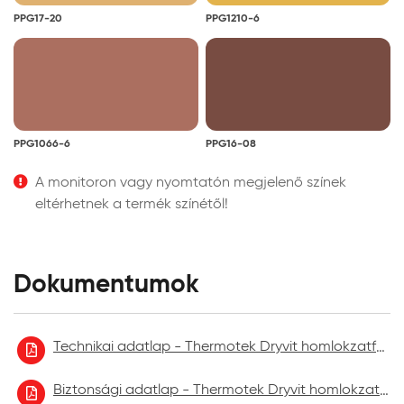
PPG17-20
PPG1210-6
PPG1066-6
PPG16-08
A monitoron vagy nyomtatón megjelenő színek
eltérhetnek a termék színétől!
Dokumentumok
Technikai adatlap - Thermotek Dryvit homlokzatfelújító festék
Biztonsági adatlap - Thermotek Dryvit homlokzatfelújító festék 2021.09.