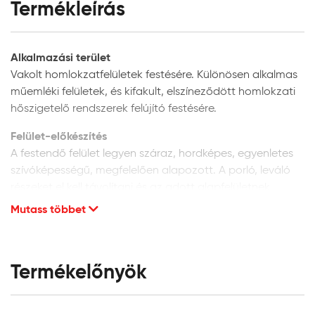
Termékleírás
Alkalmazási terület
Vakolt homlokzatfelületek festésére. Különösen alkalmas
műemléki felületek, és kifakult, elszíneződött homlokzati
hőszigetelő rendszerek felújító festésére.
Felület-előkészítés
A festendő felület legyen száraz, hordképes, egyenletes
szívóképességű, megfelelően alapozott. A porló, leváló
részeket el kell távolítani és az adott alapfelületnek
megfelelően kijavítani. A vakolat minősége legyen min. vH
Mutass többet
10. Homlokzati felületek glettelését nem javasoljuk, mivel
a glettanyagok hosszú távú tartóssága
homlokzatfelületeken kétséges.
Termékelőnyök
Új, vakolt vagy beton felületek:
alapozáshoz és a
felület szívóképességének kiegyenlítéséhez a