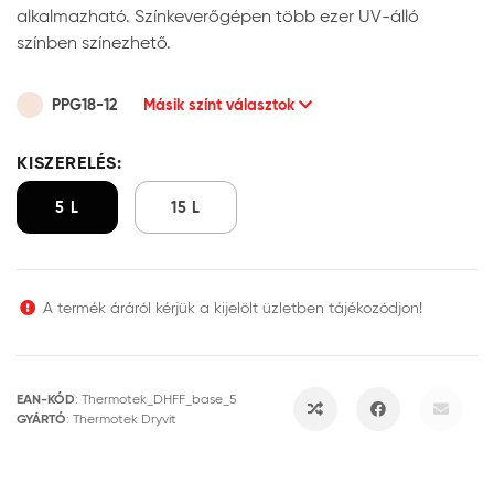
alkalmazható. Színkeverőgépen több ezer UV-álló
színben színezhető.
PPG18-12
Másik színt választok
KISZERELÉS:
5 L
15 L
A termék áráról kérjük a kijelölt üzletben tájékozódjon!
EAN-KÓD
:
Thermotek_DHFF_base_5
GYÁRTÓ
:
Thermotek Dryvit