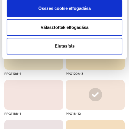
alkalmazását. A "Részletek megjelenítése” gombra
Összes cookie elfogadása
kattintással megismerheti és beállíthatja, hogy mely
cookie alkalmazását fogadja el.
Választottak elfogadása
PPG1015-1
PPG1213-4
Elutasítás
PPG1106-1
PPG1204-3
PPG1188-1
PPG18-12