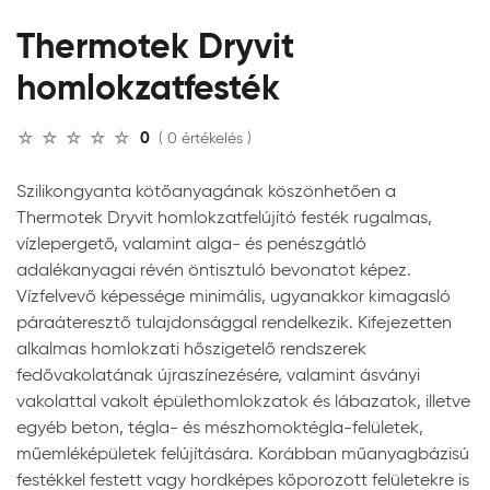
Thermotek Dryvit
homlokzatfesték
0
( 0 értékelés )
Szilikongyanta kötőanyagának köszönhetően a
Thermotek Dryvit homlokzatfelújító festék rugalmas,
vízlepergető, valamint alga- és penészgátló
adalékanyagai révén öntisztuló bevonatot képez.
Vízfelvevő képessége minimális, ugyanakkor kimagasló
páraáteresztő tulajdonsággal rendelkezik. Kifejezetten
alkalmas homlokzati hőszigetelő rendszerek
fedővakolatának újraszínezésére, valamint ásványi
vakolattal vakolt épülethomlokzatok és lábazatok, illetve
egyéb beton, tégla- és mészhomoktégla-felületek,
műemléképületek felújítására. Korábban műanyagbázisú
festékkel festett vagy hordképes kőporozott felületekre is