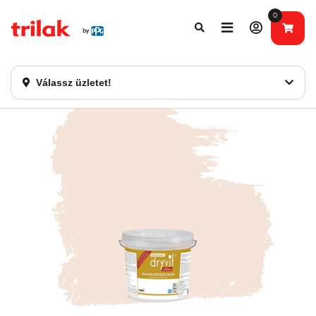
0
Fontos tájékoztatás!
Webshopunk hamarosan bezárásra kerül. Kérjük, új
rendelést már ne adjon le. Köszönjük eddigi bizalmát!
Válassz üzletet!