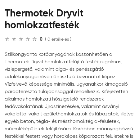
Thermotek Dryvit
homlokzatfesték
0
( 0 értékelés )
Szilikongyanta kötőanyagának köszönhetően a
Thermotek Dryvit homlokzatfelújító festék rugalmas,
vízlepergető, valamint alga- és penészgátló
adalékanyagai révén öntisztuló bevonatot képez.
Vízfelvevő képessége minimális, ugyanakkor kimagasló
páraáteresztő tulajdonsággal rendelkezik. Kifejezetten
alkalmas homlokzati hőszigetelő rendszerek
fedővakolatának újraszínezésére, valamint ásványi
vakolattal vakolt épülethomlokzatok és lábazatok, illetve
egyéb beton, tégla- és mészhomoktégla-felületek,
műemléképületek felújítására. Korábban műanyagbázisú
festékkel festett vagy hordképes kőporozott felületekre is