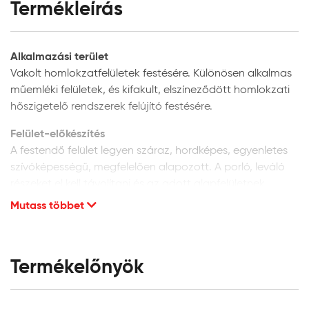
Termékleírás
Alkalmazási terület
Vakolt homlokzatfelületek festésére. Különösen alkalmas
műemléki felületek, és kifakult, elszíneződött homlokzati
hőszigetelő rendszerek felújító festésére.
Felület-előkészítés
A festendő felület legyen száraz, hordképes, egyenletes
szívóképességű, megfelelően alapozott. A porló, leváló
részeket el kell távolítani és az adott alapfelületnek
megfelelően kijavítani. A vakolat minősége legyen min. vH
Mutass többet
10. Homlokzati felületek glettelését nem javasoljuk, mivel
a glettanyagok hosszú távú tartóssága
homlokzatfelületeken kétséges.
Termékelőnyök
Új, vakolt vagy beton felületek:
alapozáshoz és a
felület szívóképességének kiegyenlítéséhez a