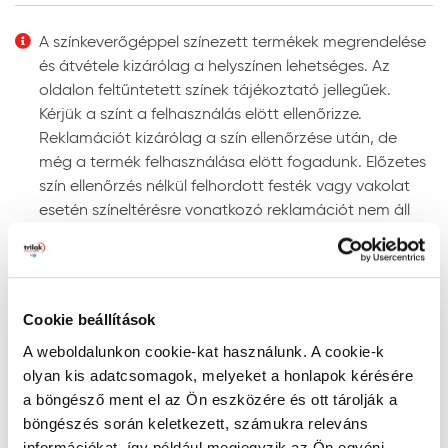
Felhordás módja:
ecsettel, hengerrel vagy
megfelelő szóró berendezéssel. Szóráshoz a szórási
A színkeverőgéppel színezett termékek megrendelése
paramétereket az adott géptípushoz kell beállítani.
és átvétele kizárólag a helyszínen lehetséges. Az
Színezhetőség:
színkeverőgépen több ezer UV-álló
oldalon feltűntetett színek tájékoztató jellegűek.
színben színezhető.
Kérjük a színt a felhasználás elött ellenőrizze.
Megjegyzés: a javasolt rétegfelépítések minden esetben
Reklamációt kizárólag a szín ellenőrzése után, de
a legjobb tudásunk szerinti ajánlások, és nem mentesítik
még a termék felhasználása elött fogadunk. Előzetes
a felhasználót az adott festendő felület vizsgálatától.
szín ellenőrzés nélkül felhordott festék vagy vakolat
esetén színeltérésre vonatkozó reklamációt nem áll
Tanácsok, ajánlások, speciális tudnivalók, egyebek
módunkban elfogadni!
Gépi színkeverés: a színkeverőgép a kiválasztott
Szín keresése kód szerint
szín fényállóságáról egyértelmű információt ad. Ne
RAL, NCS, és PPG Voice of Color színskálákban történő
alkalmazzon „nem fényálló” jelzéssel ellátott színt
Cookie beállítások
kereséshez írja be a szín kódját a lenti mezőbe az
homlokzati felületre, mert ezek a színek gyorsan
A weboldalunkon cookie-kat használunk. A cookie-k
alábbiak szerint:
kifakulhatnak.
olyan kis adatcsomagok, melyeket a honlapok kérésére
- RAL kód: a RAL szó után szóközzel írjon be 4
A gépi színkeverés pontosságának megítélésére
a böngésző ment el az Ön eszközére és ott tárolják a
számkaraktert (pl. RAL 7001)
megfelelő színmérő berendezés alkalmas, mivel a
böngészés során keletkezett, számukra releváns
- NCS kód: az S betű után szóközzel írjon be 4
szemünkkel látott színt sok tényező (a referencia
információkat, így például megjegyzik az Ön egyéni