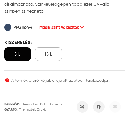
alkalmazható. Színkeverőgépen több ezer UV-álló
színben színezhető.
PPG1164-7
Másik színt választok
KISZERELÉS:
5 L
15 L
A termék áráról kérjük a kijelölt üzletben tájékozódjon!
EAN-KÓD
:
Thermotek_DHFF_base_5
GYÁRTÓ
:
Thermotek Dryvit