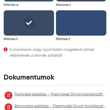
PPG1156-6
PPG1042-7
PPG1164-7
PPG1162-7
A monitoron vagy nyomtatón megjelenő színek
eltérhetnek a termék színétől!
Dokumentumok
Technikai adatlap - Thermotek Dryvit homlokzatfelújító festék
Biztonsági adatlap - Thermotek Dryvit homlokzatfelújító festék 2021.09.