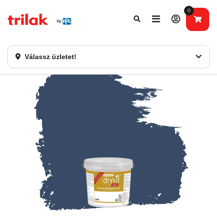
0
Fontos tájékoztatás!
Webshopunk hamarosan bezárásra kerül. Kérjük, új
rendelést már ne adjon le. Köszönjük eddigi bizalmát!
Válassz üzletet!