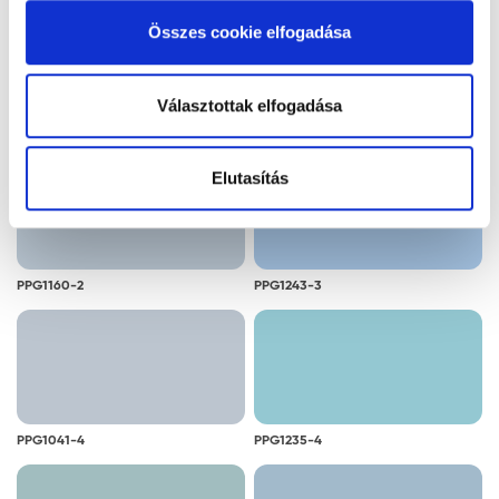
alkalmazását. A "Részletek megjelenítése” gombra
Összes cookie elfogadása
kattintással megismerheti és beállíthatja, hogy mely
cookie alkalmazását fogadja el.
Választottak elfogadása
PPG1141-2
PPG1140-2
Elutasítás
PPG1160-2
PPG1243-3
PPG1041-4
PPG1235-4