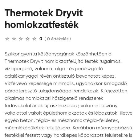
Thermotek Dryvit
homlokzatfesték
0
( 0 értékelés )
Szilikongyanta kötőanyagának köszönhetően a
Thermotek Dryvit homlokzatfelújító festék rugalmas,
vízlepergető, valamint alga- és penészgátló
adalékanyagai révén öntisztuló bevonatot képez.
Vízfelvevő képessége minimális, ugyanakkor kimagasló
páraáteresztő tulajdonsággal rendelkezik. Kifejezetten
alkalmas homlokzati hőszigetelő rendszerek
fedővakolatának újraszínezésére, valamint ásványi
vakolattal vakolt épülethomlokzatok és lábazatok, illetve
egyéb beton, tégla- és mészhomoktégla-felületek,
műemléképületek felújítására. Korábban műanyagbázisú
festékkel festett vagy hordképes kőporozott felületekre is