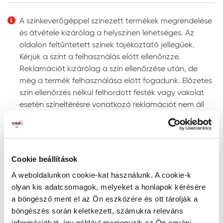
Felhordás módja:
ecsettel, hengerrel vagy
megfelelő szóró berendezéssel. Szóráshoz a szórási
A színkeverőgéppel színezett termékek megrendelése
paramétereket az adott géptípushoz kell beállítani.
és átvétele kizárólag a helyszínen lehetséges. Az
Színezhetőség:
színkeverőgépen több ezer UV-álló
oldalon feltűntetett színek tájékoztató jellegűek.
színben színezhető.
Kérjük a színt a felhasználás elött ellenőrizze.
Megjegyzés: a javasolt rétegfelépítések minden esetben
Reklamációt kizárólag a szín ellenőrzése után, de
a legjobb tudásunk szerinti ajánlások, és nem mentesítik
még a termék felhasználása elött fogadunk. Előzetes
a felhasználót az adott festendő felület vizsgálatától.
szín ellenőrzés nélkül felhordott festék vagy vakolat
esetén színeltérésre vonatkozó reklamációt nem áll
Tanácsok, ajánlások, speciális tudnivalók, egyebek
módunkban elfogadni!
Gépi színkeverés: a színkeverőgép a kiválasztott
Szín keresése kód szerint
szín fényállóságáról egyértelmű információt ad. Ne
RAL, NCS, és PPG Voice of Color színskálákban történő
alkalmazzon „nem fényálló” jelzéssel ellátott színt
Cookie beállítások
kereséshez írja be a szín kódját a lenti mezőbe az
homlokzati felületre, mert ezek a színek gyorsan
A weboldalunkon cookie-kat használunk. A cookie-k
alábbiak szerint:
kifakulhatnak.
olyan kis adatcsomagok, melyeket a honlapok kérésére
- RAL kód: a RAL szó után szóközzel írjon be 4
A gépi színkeverés pontosságának megítélésére
a böngésző ment el az Ön eszközére és ott tárolják a
számkaraktert (pl. RAL 7001)
megfelelő színmérő berendezés alkalmas, mivel a
böngészés során keletkezett, számukra releváns
- NCS kód: az S betű után szóközzel írjon be 4
szemünkkel látott színt sok tényező (a referencia
információkat, így például megjegyzik az Ön egyéni