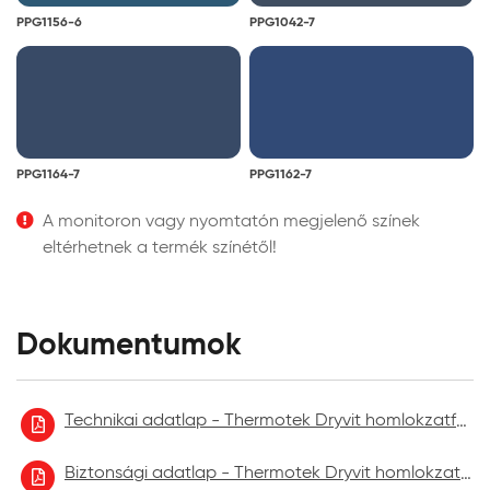
PPG1156-6
PPG1042-7
PPG1164-7
PPG1162-7
A monitoron vagy nyomtatón megjelenő színek
eltérhetnek a termék színétől!
Dokumentumok
Technikai adatlap - Thermotek Dryvit homlokzatfelújító festék
Biztonsági adatlap - Thermotek Dryvit homlokzatfelújító festék 2021.09.