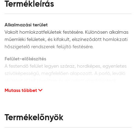
Termékleírás
Alkalmazási terület
Vakolt homlokzatfelületek festésére. Különösen alkalmas
műemléki felületek, és kifakult, elszíneződött homlokzati
hőszigetelő rendszerek felújító festésére.
Felület-előkészítés
A festendő felület legyen száraz, hordképes, egyenletes
szívóképességű, megfelelően alapozott. A porló, leváló
részeket el kell távolítani és az adott alapfelületnek
megfelelően kijavítani. A vakolat minősége legyen min. vH
Mutass többet
10. Homlokzati felületek glettelését nem javasoljuk, mivel
a glettanyagok hosszú távú tartóssága
homlokzatfelületeken kétséges.
Termékelőnyök
Új, vakolt vagy beton felületek:
alapozáshoz és a
felület szívóképességének kiegyenlítéséhez a