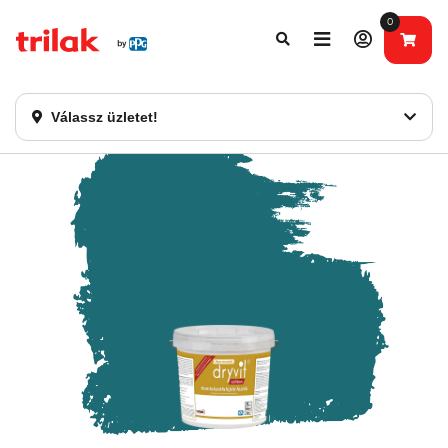
0
Fontos tájékoztatás!
Webshopunk hamarosan bezárásra kerül. Kérjük, új
rendelést már ne adjon le. Köszönjük eddigi bizalmát!
Válassz üzletet!