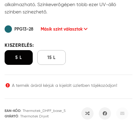
alkalmazható. Színkeverőgépen több ezer UV-álló
színben színezhető.
PPG13-28
Másik színt választok
KISZERELÉS:
5 L
15 L
A termék áráról kérjük a kijelölt üzletben tájékozódjon!
EAN-KÓD
:
Thermotek_DHFF_base_5
GYÁRTÓ
:
Thermotek Dryvit