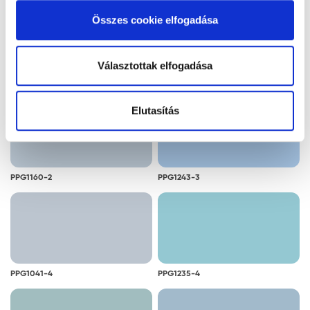
alkalmazását. A "Részletek megjelenítése” gombra
Összes cookie elfogadása
kattintással megismerheti és beállíthatja, hogy mely
cookie alkalmazását fogadja el.
Választottak elfogadása
PPG1141-2
PPG1140-2
Elutasítás
PPG1160-2
PPG1243-3
PPG1041-4
PPG1235-4